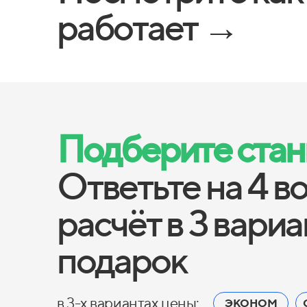
работает →
Подберите станц
Ответьте на 4 в
расчёт в 3 вари
подарок
в 3-х вариантах цены:
ЭКОНОМ