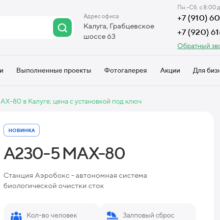
Пн.-Сб. с 8:00 
Адрес офиса
+7 (910) 
Калуга, Грабцевское
+7 (920) 6
шоссе 63
Обратный зв
и
Выполненные проекты
Фотогалерея
Акции
Для биз
AX-80 в Калуге; цена с установкой под ключ
НОВИНКА
А230-5 MAX-80
Станция Аэробокс - автономная система
биологической очистки сток
Кол-во человек
Залповый сброс