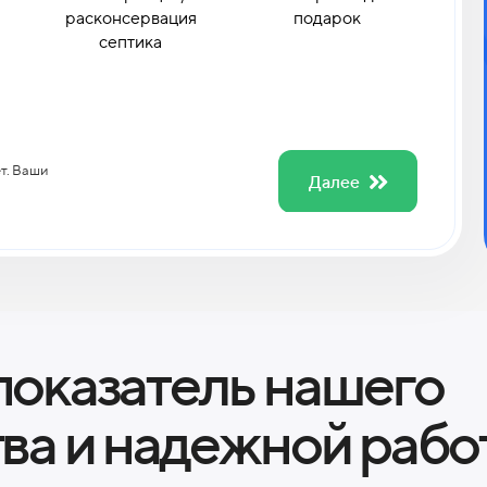
расконсервация
подарок
септика
ет. Ваши
Далее
показатель нашего
тва и надежной рабо