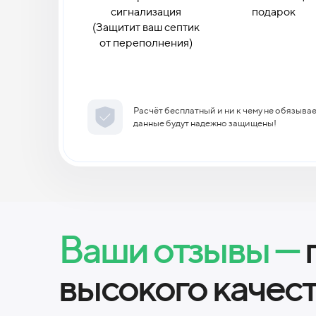
сигнализация
подарок
(Защитит ваш септик
от переполнения)
Расчёт бесплатный и ни к чему не обязыва
данные будут надежно защищены!
Ваши отзывы —
высокого качес