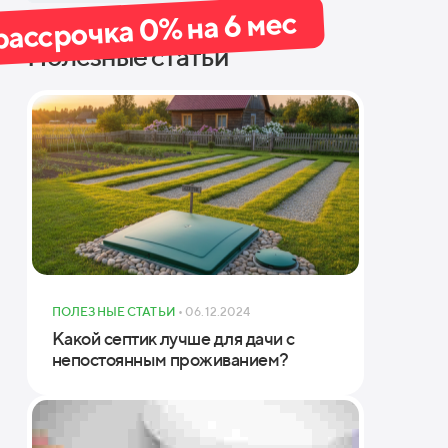
рассрочка 0% на 6 мес
Полезные статьи
хнические характеристики А230-5 M
симальное число проживающих
с. залповая нагрузкабез риска затопления
ПОЛЕЗНЫЕ СТАТЬИ
• 06.12.2024
Какой септик лучше для дачи с
изводи­тельность
непостоянным проживанием?
няя точкаподводящей / отводящей трубы, мм
меры (ШхДхВ)