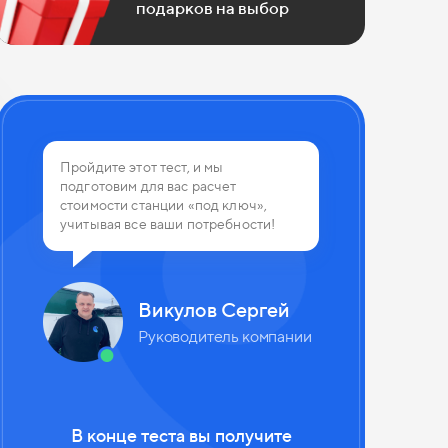
подарков на выбор
 из 4
Пройдите этот тест, и мы
подготовим для вас расчет
планируете использовать канализа
стоимости станции «под ключ»,
учитывая все ваши потребности!
Викулов Сергей
Руководитель компании
В конце теста вы получите