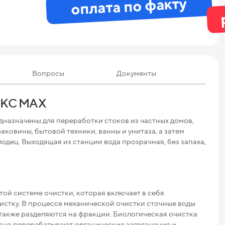
оплата по факту
Вопросы
Документы
Те
ОКС MAX
назначены для переработки стоков из частных домов,
Мак
аковины, бытовой техники, ванны и унитаза, а затем
одец. Выходящая из станции вода прозрачная, без запаха,
Мак
Про
Ниж
ой системе очистки, которая включает в себя
истку. В процессе механической очистки сточные воды
Раз
 также разделяются на фракции. Биологическая очистка
вно перерабатывают органические загрязнения и