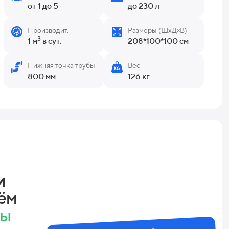
от 1 до 5
до 230 л
Производит.
Размеры (ШхД×В)
3
1 м
в сут.
208*100*100 см
Нижняя точка трубы
Вес
800 мм
126 кг
и
ём
ны