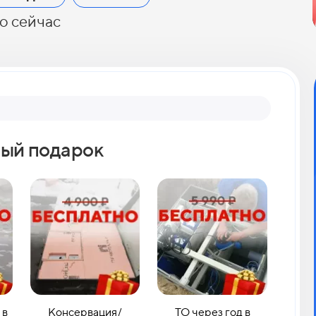
о сейчас
Вопрос 2
ый подарок
Как 
 в
Консервация/
ТО через год в