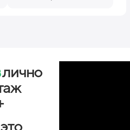
в
лично
таж
+
 это