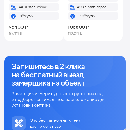
340 л. залп. сброс
400 л. залп. сброс
3
3
1 м
/сутки
1.2 м
/сутки
96400 ₽
106800 ₽
107111 ₽
112421 ₽
Запишитесь в 2 клика
на
бесплатный выезд
замерщика на объект
Замерщик измерит уровень грунтовых вод
и
подберёт оптимальное расположение для
установки септика
Это бесплатно и ни к чему
вас не обязывает