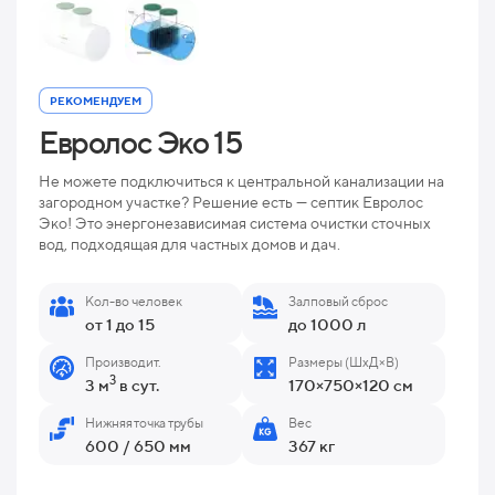
РЕКОМЕНДУЕМ
Евролос Эко 15
Не можете подключиться к центральной канализации на
загородном участке? Решение есть — септик Евролос
Эко! Это энергонезависимая система очистки сточных
вод, подходящая для частных домов и дач.
Кол-во человек
Залповый сброс
от 1 до 15
до 1000 л
Производит.
Размеры (ШхД×В)
3
3 м
в сут.
170×750×120 см
Нижняя точка трубы
Вес
600 / 650 мм
367 кг