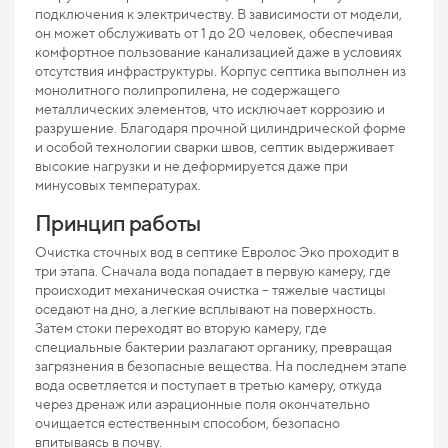
подключения к электричеству. В зависимости от модели,
он может обслуживать от 1 до 20 человек, обеспечивая
Мак
комфортное пользование канализацией даже в условиях
рис
отсутствия инфраструктуры. Корпус септика выполнен из
монолитного полипропилена, не содержащего
Про
металлических элементов, что исключает коррозию и
разрушение. Благодаря прочной цилиндрической форме
Ниж
и особой технологии сварки швов, септик выдерживает
отв
высокие нагрузки и не деформируется даже при
минусовых температурах.
Раз
Принцип работы
Вес
Очистка сточных вод в септике Евролос Эко проходит в
три этапа. Сначала вода попадает в первую камеру, где
происходит механическая очистка – тяжелые частицы
оседают на дно, а легкие всплывают на поверхность.
Затем стоки переходят во вторую камеру, где
специальные бактерии разлагают органику, превращая
загрязнения в безопасные вещества. На последнем этапе
вода осветляется и поступает в третью камеру, откуда
через дренаж или аэрационные поля окончательно
очищается естественным способом, безопасно
впитываясь в почву.