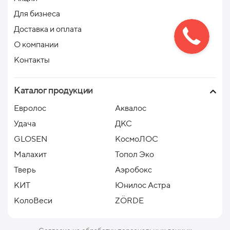
Для бизнеса
Доставка и оплата
О компании
Контакты
Каталог продукции
Евролос
Аквалос
Удача
ДКС
GLOSEN
КосмоЛОС
Малахит
Топол Эко
Тверь
Аэробокс
КИТ
Юнилос Астра
КолоВеси
ZÖRDE