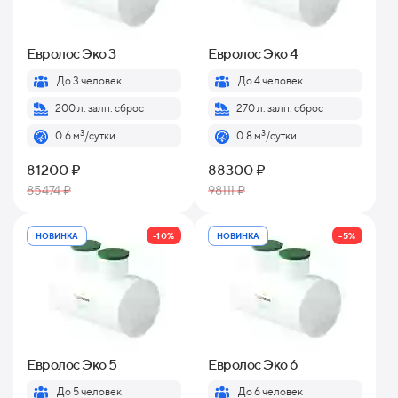
Евролос Эко 3
Евролос Эко 4
До 3 человек
До 4 человек
200 л. залп. сброс
270 л. залп. сброс
3
3
0.6 м
/сутки
0.8 м
/сутки
81200 ₽
88300 ₽
85474 ₽
98111 ₽
-10%
-5%
НОВИНКА
НОВИНКА
Евролос Эко 5
Евролос Эко 6
До 5 человек
До 6 человек