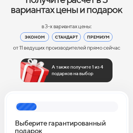
вариантах цены и подарок
в 3-х вариантах цены:
ЭКОНОМ
СТАНДАРТ
ПРЕМИУМ
от 11 ведущих производителей прямо сейчас
А также получите 1 из 4
подарков на выбор
Выберите гарантированный
Как 
подарок
кан