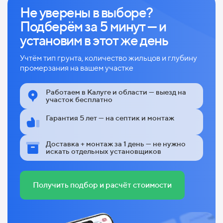
Не уверены в выборе?
Подберём за 5 минут — и
установим в этот же день
Учтём тип грунта, количество жильцов и глубину
промерзания на вашем участке
Работаем в Калуге и области — выезд на
участок бесплатно
Гарантия 5 лет — на септик и монтаж
Доставка + монтаж за 1 день — не нужно
искать отдельных установщиков
Получить подбор и расчёт стоимости