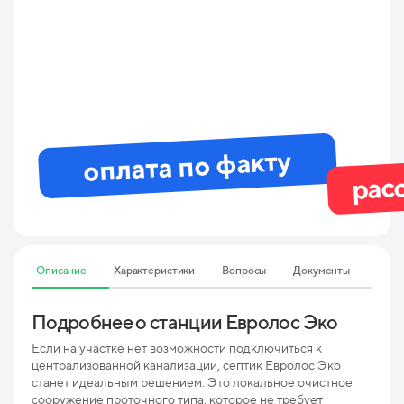
оплата по факту
рас
Описание
Характеристики
Вопросы
Документы
Подробнее о станции Евролос Эко
Тех
Эко
Если на участке нет возможности подключиться к
централизованной канализации, септик Евролос Эко
станет идеальным решением. Это локальное очистное
Мак
сооружение проточного типа, которое не требует
пр