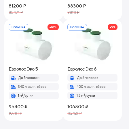
81200 ₽
88300 ₽
85474 ₽
98111 ₽
-10%
-5%
НОВИНКА
НОВИНКА
Евролос Эко 5
Евролос Эко 6
До 5 человек
До 6 человек
340 л. залп. сброс
400 л. залп. сброс
3
3
1 м
/сутки
1.2 м
/сутки
96400 ₽
106800 ₽
107111 ₽
112421 ₽