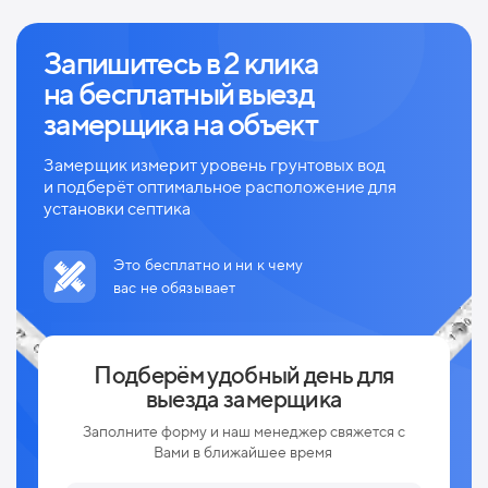
Запишитесь в 2 клика
на
бесплатный выезд
замерщика на объект
Замерщик измерит уровень грунтовых вод
и
подберёт оптимальное расположение для
установки септика
Это бесплатно и ни к чему
вас не обязывает
Подберём удобный день для
выезда замерщика
Заполните форму и наш менеджер свяжется с
Вами в ближайшее время