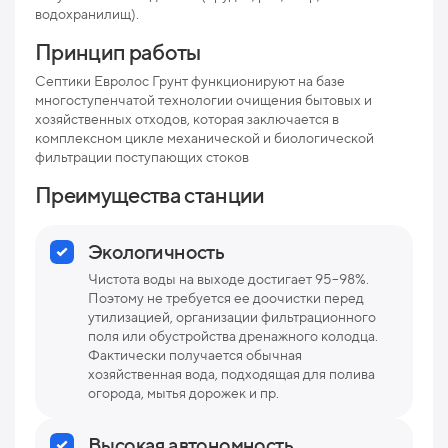
водохранилищ).
Мак
рис
Принцип работы
Про
Септики Евролос Грунт функционируют на базе
многоступенчатой технологии очищения бытовых и
Ниж
хозяйственных отходов, которая заключается в
отв
комплексном цикле механической и биологической
фильтрации поступающих стоков
Раз
Преимущества станции
Вес
Экологичность
Чистота воды на выходе достигает 95–98%.
Поэтому не требуется ее доочистки перед
утилизацией, организации фильтрационного
поля или обустройства дренажного колодца.
Фактически получается обычная
хозяйственная вода, подходящая для полива
огорода, мытья дорожек и пр.
Высокая автономность