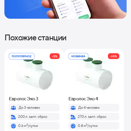
Похожие станции
-5%
-10%
ПОПУЛЯРНОЕ
НОВИНКА
Евролос Эко 3
Евролос Эко 4
До 3 человек
До 4 человек
200 л. залп. сброс
270 л. залп. сброс
3
3
0.6 м
/сутки
0.8 м
/сутки