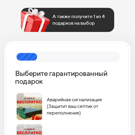
А также получите 1 из 4
подарков на выбор
Выберите гарантированный
Как 
подарок
кан
Аварийная сигнализация
(Защитит ваш септик от
переполнения)