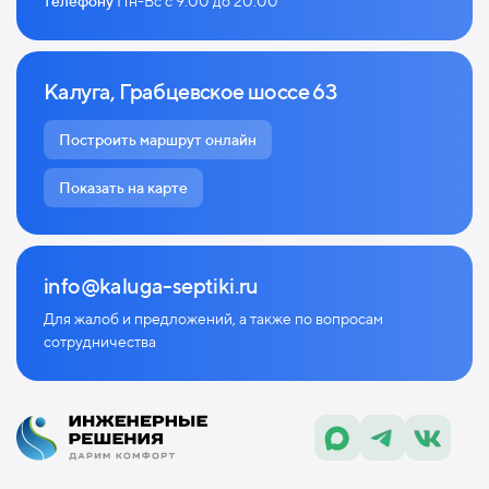
телефону
Пн-Вс с 9:00 до 20:00
Калуга, Грабцевское шоссе 63
Построить маршрут онлайн
Показать на карте
info@kaluga-septiki.ru
Для жалоб и предложений, а также по
вопросам
сотрудничества