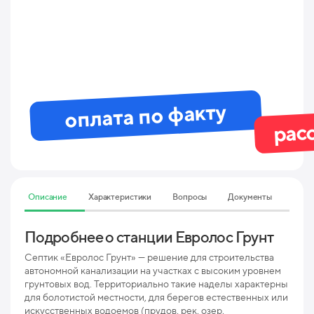
оплата по факту
рас
Описание
Характеристики
Вопросы
Документы
Подробнее о станции Евролос Грунт
Тех
Гру
Септик «Евролос Грунт» — решение для строительства
автономной канализации на участках с высоким уровнем
грунтовых вод. Территориально такие наделы характерны
Мак
для болотистой местности, для берегов естественных или
пр
искусственных водоемов (прудов, рек, озер,