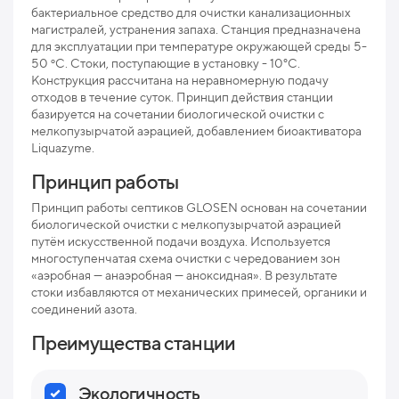
бактериальное средство для очистки канализационных
магистралей, устранения запаха. Станция предназначена
Мак
для эксплуатации при температуре окружающей среды 5-
рис
50 ºС. Стоки, поступающие в установку - 10°С.
Конструкция рассчитана на неравномерную подачу
Про
отходов в течение суток. Принцип действия станции
базируется на сочетании биологической очистки с
Ниж
мелкопузырчатой аэрацией, добавлением биоактиватора
отв
Liquazyme.
Раз
Принцип работы
Вес
Принцип работы септиков GLOSEN основан на сочетании
биологической очистки с мелкопузырчатой аэрацией
путём искусственной подачи воздуха. Используется
многоступенчатая схема очистки с чередованием зон
«аэробная — анаэробная — аноксидная». В результате
стоки избавляются от механических примесей, органики и
соединений азота.
Преимущества станции
Экологичность