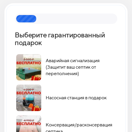
Выберите гарантированный
Как 
подарок
кан
Аварийная сигнализация
(Защитит ваш септик от
переполнения)
Насосная станция в подарок
Консервация/расконсервация
септика