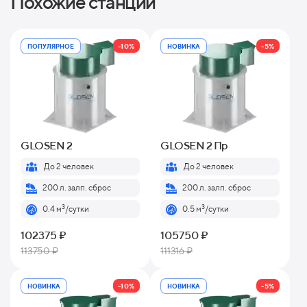
Похожие станции
-10%
-5%
ПОПУЛЯРНОЕ
НОВИНКА
GLOSEN 2
GLOSEN 2 Пр
До 2 человек
До 2 человек
200 л. залп. сброс
200 л. залп. сброс
3
3
0.4 м
/сутки
0.5 м
/сутки
102375 ₽
105750 ₽
113750 ₽
111316 ₽
-10%
-5%
НОВИНКА
НОВИНКА