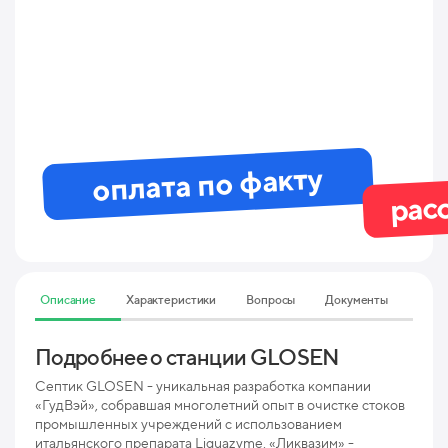
оплата по факту
рас
Описание
Характеристики
Вопросы
Документы
Подробнее о станции GLOSEN
Тех
10 
Септик GLOSEN - уникальная разработка компании
«ГудВэй», собравшая многолетний опыт в очистке стоков
промышленных учреждений с использованием
Мак
итальянского препарата Liquazyme. «Ликвазим» -
пр