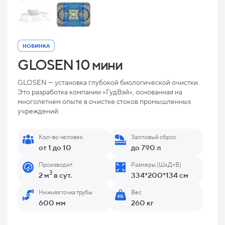
НОВИНКА
GLOSEN 10 мини
GLOSEN — установка глубокой биологической очистки.
Это разработка компании «ГудВэй», основанная на
многолетнем опыте в очистке стоков промышленных
учреждений.
Кол-во человек
Залповый сброс
от 1 до 10
до 790 л
Производит.
Размеры (ШхД×В)
3
2 м
в сут.
334*200*134 см
Нижняя точка трубы
Вес
600 мм
260 кг