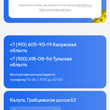
Нажимая кнопку, вы даете согласие на
обработку
персональных данных
+7 (910) 605-90-19 Калужская
область
+7 (920) 618-08-56 Тульская
область
Бесплатная консультация по
телефону
Пн-Вс с 9:00 до 20:00
Калуга, Грабцевское шоссе 63