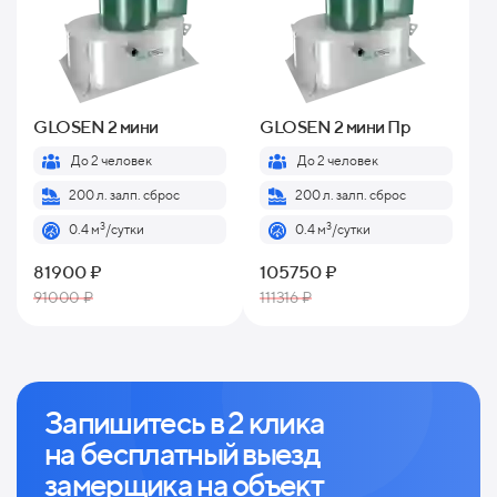
GLOSEN 2 мини
GLOSEN 2 мини Пр
До 2 человек
До 2 человек
200 л. залп. сброс
200 л. залп. сброс
3
3
0.4 м
/сутки
0.4 м
/сутки
81900 ₽
105750 ₽
91000 ₽
111316 ₽
Запишитесь в 2 клика
на
бесплатный выезд
замерщика на объект