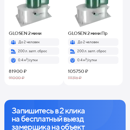
GLOSEN 2 мини
GLOSEN 2 мини Пр
До 2 человек
До 2 человек
200 л. залп. сброс
200 л. залп. сброс
3
3
0.4 м
/сутки
0.4 м
/сутки
81900 ₽
105750 ₽
91000 ₽
111316 ₽
Запишитесь в 2 клика
на
бесплатный выезд
замерщика на объект