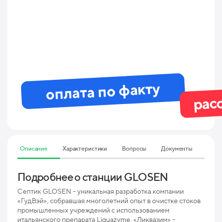
оплата по факту
рас
Описание
Характеристики
Вопросы
Документы
Подробнее о станции GLOSEN
Тех
20
Септик GLOSEN - уникальная разработка компании
«ГудВэй», собравшая многолетний опыт в очистке стоков
промышленных учреждений с использованием
Мак
итальянского препарата Liquazyme. «Ликвазим» -
пр