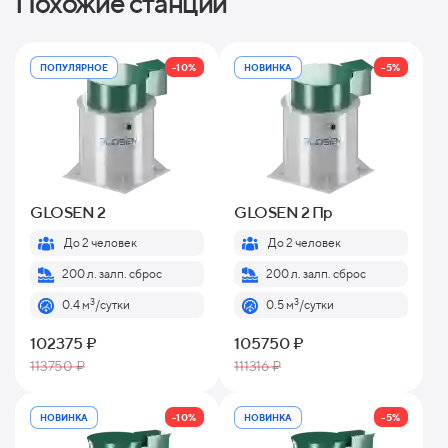
Похожие станции
-10%
-5%
ПОПУЛЯРНОЕ
НОВИНКА
GLOSEN 2
GLOSEN 2 Пр
До 2 человек
До 2 человек
200 л. залп. сброс
200 л. залп. сброс
3
3
0.4 м
/сутки
0.5 м
/сутки
102375 ₽
105750 ₽
113750 ₽
111316 ₽
-10%
-5%
НОВИНКА
НОВИНКА