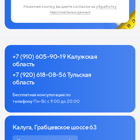
Нажимая кнопку, вы даете согласие на
обработку
персональных данных
+7 (910) 605-90-19 Калужская
область
+7 (920) 618-08-56 Тульская
область
Бесплатная консультация по
телефону
Пн-Вс с 9:00 до 20:00
Калуга, Грабцевское шоссе 63