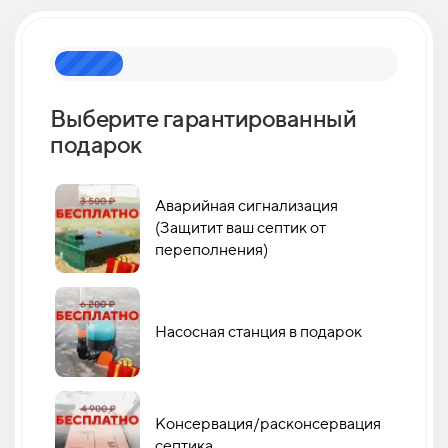
Выберите гарантированный
Как 
подарок
кан
Аварийная сигнализация
(Защитит ваш септик от
переполнения)
Насосная станция в подарок
Консервация/расконсервация
септика