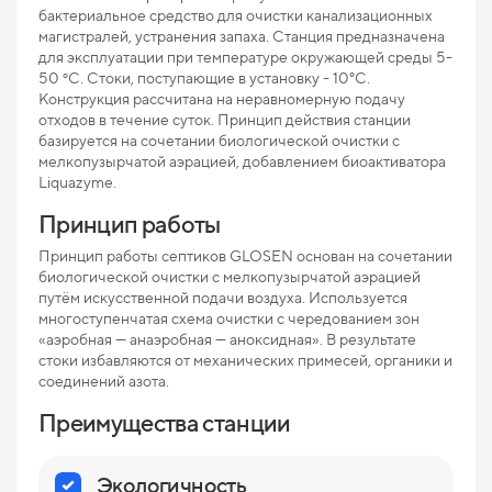
бактериальное средство для очистки канализационных
магистралей, устранения запаха. Станция предназначена
Мак
для эксплуатации при температуре окружающей среды 5-
рис
50 ºС. Стоки, поступающие в установку - 10°С.
Конструкция рассчитана на неравномерную подачу
Про
отходов в течение суток. Принцип действия станции
базируется на сочетании биологической очистки с
Ниж
мелкопузырчатой аэрацией, добавлением биоактиватора
отв
Liquazyme.
Раз
Принцип работы
Вес
Принцип работы септиков GLOSEN основан на сочетании
биологической очистки с мелкопузырчатой аэрацией
путём искусственной подачи воздуха. Используется
многоступенчатая схема очистки с чередованием зон
«аэробная — анаэробная — аноксидная». В результате
стоки избавляются от механических примесей, органики и
соединений азота.
Преимущества станции
Экологичность