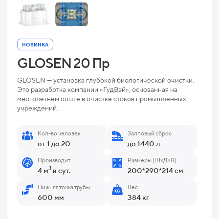
НОВИНКА
GLOSEN 20 Пр
GLOSEN — установка глубокой биологической очистки.
Это разработка компании «ГудВэй», основанная на
многолетнем опыте в очистке стоков промышленных
учреждений.
Кол-во человек
Залповый сброс
от 1 до 20
до 1440 л
Производит.
Размеры (ШхД×В)
3
4 м
в сут.
200*290*214 см
Нижняя точка трубы
Вес
600 мм
384 кг