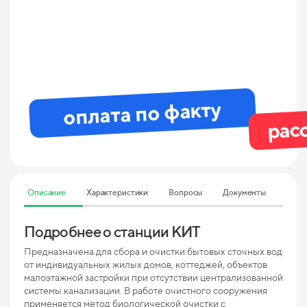
оплата по факту
рас
Описание
Характеристики
Вопросы
Документы
Подробнее о станции КИТ
Тех
70
Предназначена для сбора и очистки бытовых сточных вод
от индивидуальных жилых домов, коттеджей, объектов
малоэтажной застройки при отсутствии централизованной
Мак
системы канализации. В работе очистного сооружения
пр
применяется метод биологической очистки с