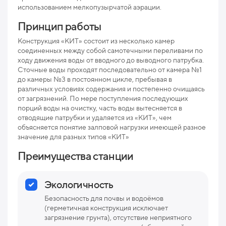
использованием мелкопузырчатой аэрации.
Мак
рис
Принцип работы
Про
Конструкция «КИТ» состоит из несколько камер
соединенных между собой самотечными переливами по
Ниж
ходу движения воды от вводного до выводного патрубка.
отв
Сточные воды проходят последовательно от камера №1
до камеры №3 в постоянном цикле, пребывая в
Раз
различных условиях содержания и постепенно очищаясь
от загрязнений. По мере поступления последующих
Вес
порций воды на очистку, часть воды вытесняется в
отводящие патрубки и удаляется из «КИТ», чем
объясняется понятие залповой нагрузки имеющей разное
значение для разных типов «КИТ»
Преимущества станции
Экологичность
Безопасность для почвы и водоёмов
(герметичная конструкция исключает
загрязнение грунта), отсутствие неприятного