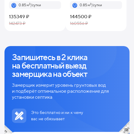
3
3
0.85 м
/сутки
0.85 м
/сутки
135349 ₽
144500 ₽
142473 ₽
160556 ₽
Запишитесь в 2 клика
на
бесплатный выезд
замерщика на объект
Замерщик измерит уровень грунтовых вод
и
подберёт оптимальное расположение для
установки септика
Это бесплатно и ни к чему
вас не обязывает