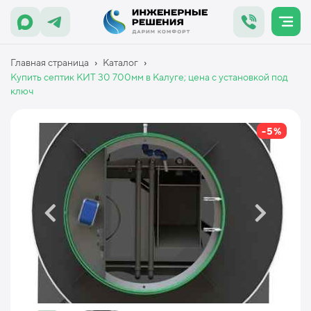
›
›
Главная страница
Каталог
Купить септик КИТ 30 700мм в Калуге; цена с установкой под
ключ
-5%