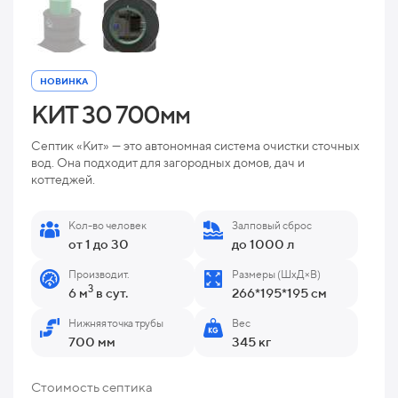
НОВИНКА
КИТ 30 700мм
Септик «Кит» — это автономная система очистки сточных
вод. Она подходит для загородных домов, дач и
коттеджей.
Кол-во человек
Залповый сброс
от 1 до 30
до 1000 л
Производит.
Размеры (ШхД×В)
3
6 м
в сут.
266*195*195 см
Нижняя точка трубы
Вес
700 мм
345 кг
Стоимость септика