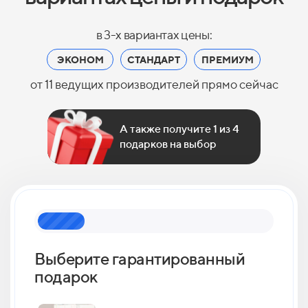
в 3-х вариантах цены:
ЭКОНОМ
СТАНДАРТ
ПРЕМИУМ
от 11 ведущих производителей прямо сейчас
А также получите 1 из 4
подарков на выбор
Выберите гарантированный
Как 
подарок
кан