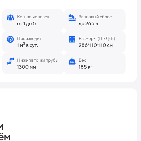
Кол-во человек
Залповый сброс
от 1 до 5
до 265 л
Производит.
Размеры (ШхД×В)
3
1 м
в сут.
286*110*110 см
Нижняя точка трубы
Вес
1300 мм
185 кг
и
ём