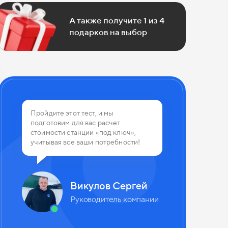
А также получите 1 из 4
подарков на выбор
 из 4
Пройдите этот тест, и мы
подготовим для вас расчет
планируете использовать канализа
стоимости станции «под ключ»,
учитывая все ваши потребности!
Викулов Сергей
Руководитель компании