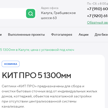
Пн.-Сб. с 8:00 
Адрес офиса
+7 (910) 
Калуга, Грабцевское
+7 (920) 6
шоссе 63
Обратный зв
и
Выполненные проекты
Фотогалерея
Акции
Для биз
 1300мм в Калуге; цена с установкой под ключ
НОВИНКА
КИТ ПРО 5 1300мм
Септики «КИТ ПРО» предназначены для сбора и
очистки бытовых сточных вод от индивидуальных жилых
домов, коттеджей, объектов малоэтажной застройки
при отсутствии централизованной системы
канализации.