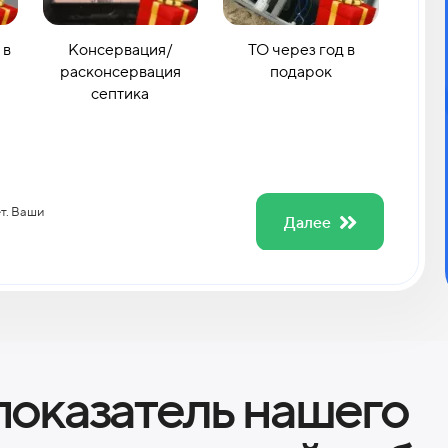
 в
Консервация/
ТО через год в
расконсервация
подарок
септика
ет. Ваши
Далее
показатель нашего