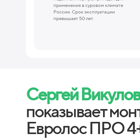
применения в суровом климате
России. Срок эксплуатации
превышает 50 лет.
Сергей Викуло
показывает мон
Евролос ПРО 4