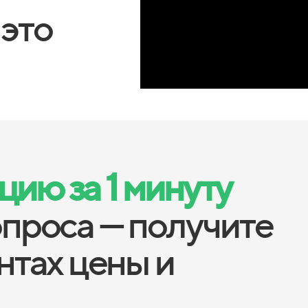
 это
ию за 1 минуту
опроса — получите
антах цены и