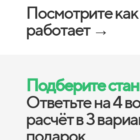
Посмотрите как
работает →
Подберите станц
Ответьте на 4 в
расчёт в 3 вари
подарок