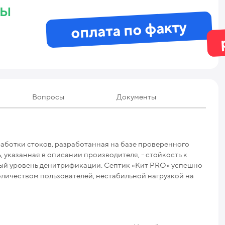
ны
оплата по факту
Вопросы
Документы
Те
аботки стоков, разработанная на базе проверенного
Мак
 указанная в описании производителя, - стойкость к
ый уровень денитрификации. Септик «Кит PRO» успешно
Мак
количеством пользователей, нестабильной нагрузкой на
Про
Ниж