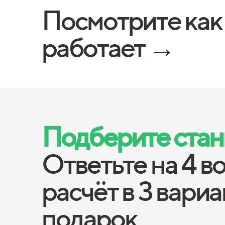
Посмотрите как
работает →
Подберите станц
Ответьте на 4 в
расчёт в 3 вари
подарок