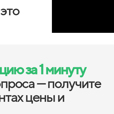
 это
ию за 1 минуту
опроса — получите
антах цены и