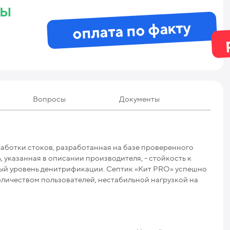
ны
оплата по факту
Вопросы
Документы
Те
аботки стоков, разработанная на базе проверенного
Мак
 указанная в описании производителя, - стойкость к
ый уровень денитрификации. Септик «Кит PRO» успешно
Мак
количеством пользователей, нестабильной нагрузкой на
Про
Ниж