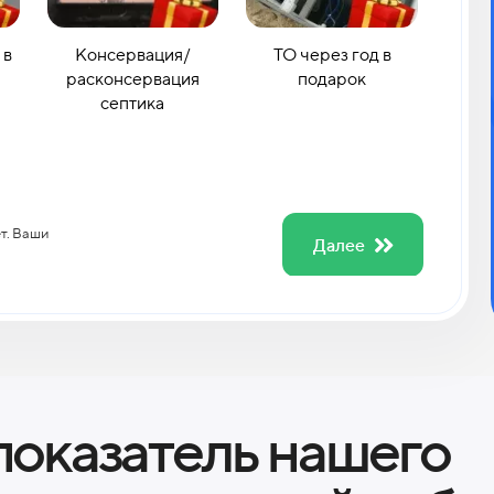
 в
Консервация/
ТО через год в
расконсервация
подарок
септика
ет. Ваши
Далее
показатель нашего