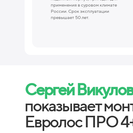
применения в суровом климате
России. Срок эксплуатации
превышает 50 лет.
Сергей Викуло
показывает мон
Евролос ПРО 4