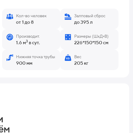
Кол-во человек
Залповый сброс
от 1 до 8
до 395 л
Производит.
Размеры (ШхД×В)
3
1.6 м
в сут.
226*150*150 см
Нижняя точка трубы
Вес
900 мм
205 кг
и
ём