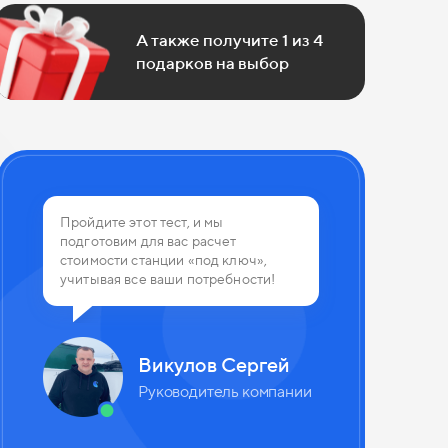
А также получите 1 из 4
подарков на выбор
 из 4
Пройдите этот тест, и мы
подготовим для вас расчет
планируете использовать канализа
стоимости станции «под ключ»,
учитывая все ваши потребности!
Викулов Сергей
Руководитель компании