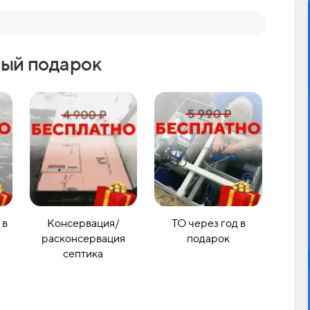
Вопрос 2
ый подарок
Как 
 в
Консервация/
ТО через год в
расконсервация
подарок
септика