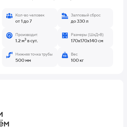
Кол-во человек
Залповый сброс
от 1 до 7
до 330 л
Производит.
Размеры (ШхД×В)
3
1.2 м
в сут.
170x170x140 см
Нижняя точка трубы
Вес
500 мм
100 кг
и
ём