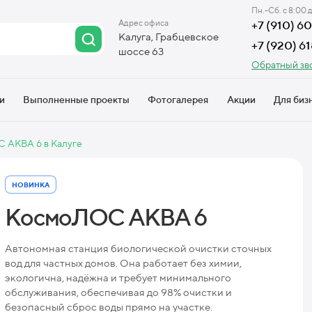
Пн.-Сб. с 8:00 
Адрес офиса
+7 (910) 
Калуга, Грабцевское
+7 (920) 6
шоссе 63
Обратный зв
и
Выполненные проекты
Фотогалерея
Акции
Для биз
С АКВА 6 в Калуге
НОВИНКА
КосмоЛОС АКВА 6
Автономная станция биологической очистки сточных
вод для частных домов. Она работает без химии,
экологична, надёжна и требует минимального
обслуживания, обеспечивая до 98% очистки и
безопасный сброс воды прямо на участке.