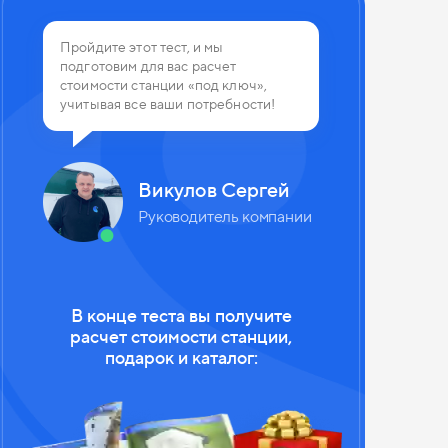
 из 4
Пройдите этот тест, и мы
подготовим для вас расчет
планируете использовать канализа
стоимости станции «под ключ»,
учитывая все ваши потребности!
Викулов Сергей
Руководитель компании
В конце теста вы получите
расчет стоимости станции,
подарок и каталог:
Круглогодично
Зимой не пользуемся
Зи