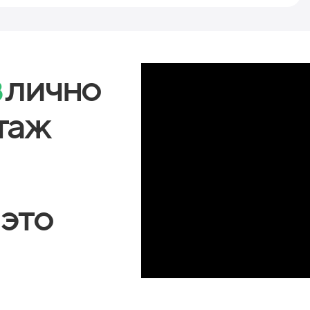
в
лично
таж
 это