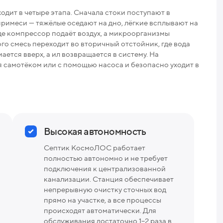
Раз
дит в четыре этапа. Сначала стоки поступают в
римеси — тяжёлые оседают на дно, лёгкие всплывают на
Вес
где компрессор подаёт воздух, а микроорганизмы
го смесь переходит во вторичный отстойник, где вода
ается вверх, а ил возвращается в систему. На
 самотёком или с помощью насоса и безопасно уходит в
Высокая автономность
Септик КосмоЛОС работает
полностью автономно и не требует
подключения к централизованной
канализации. Станция обеспечивает
непрерывную очистку сточных вод
прямо на участке, а все процессы
происходят автоматически. Для
обслуживания достаточно 1–2 раза в