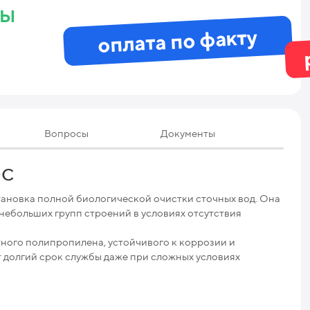
ны
оплата по факту
Вопросы
Документы
Те
ОС
ановка полной биологической очистки сточных вод. Она
Мак
 небольших групп строений в условиях отсутствия
Мак
ного полипропилена, устойчивого к коррозии и
т долгий срок службы даже при сложных условиях
Про
Ниж