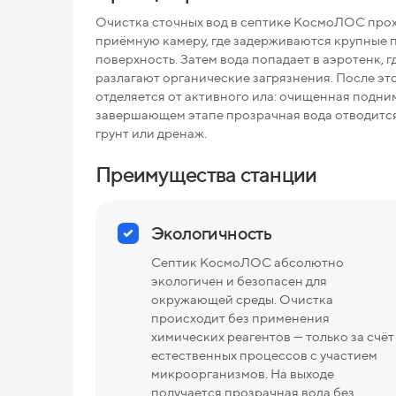
Очистка сточных вод в септике КосмоЛОС прохо
приёмную камеру, где задерживаются крупные п
поверхность. Затем вода попадает в аэротенк, 
разлагают органические загрязнения. После это
отделяется от активного ила: очищенная подним
завершающем этапе прозрачная вода отводится
грунт или дренаж.
Преимущества станции
Экологичность
Септик КосмоЛОС абсолютно
экологичен и безопасен для
окружающей среды. Очистка
происходит без применения
химических реагентов — только за счёт
естественных процессов с участием
микроорганизмов. На выходе
получается прозрачная вода без