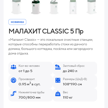
НОВИНКА
МАЛАХИТ CLASSIC 5 Пр
«Малахит Classic» — это локальные очистные станции,
которые способны переработать стоки из дачного
домика, большого коттеджа, посёлка или загородного
дома отдыха.
Кол-во человек
Залповый сброс
от 1 до 5
до 240 л
Производит.
Размеры (ШхД×В)
3
0.95 м
в сут.
108*190 см
Нижняя точка трубы
Вес
700/800 мм
110 кг