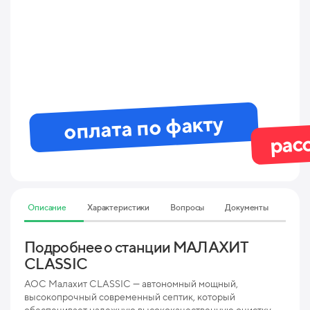
оплата по факту
рас
Описание
Характеристики
Вопросы
Документы
Подробнее о станции МАЛАХИТ
Тех
CLASSIC
ха
5 П
АОС Малахит CLASSIC — автономный мощный,
высокопрочный современный септик, который