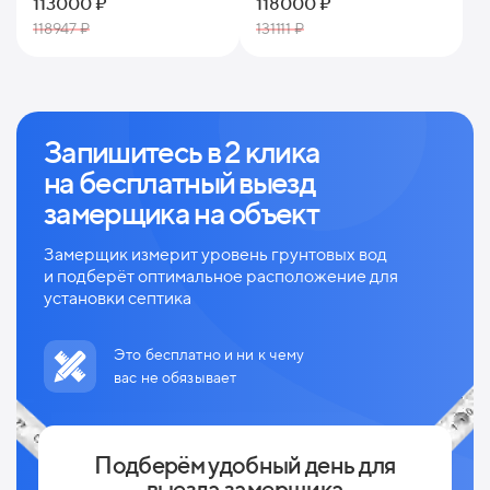
113000 ₽
118000 ₽
118947 ₽
131111 ₽
Запишитесь в 2 клика
на
бесплатный выезд
замерщика на объект
Замерщик измерит уровень грунтовых вод
и
подберёт оптимальное расположение для
установки септика
Это бесплатно и ни к чему
вас не обязывает
Подберём удобный день для
выезда замерщика