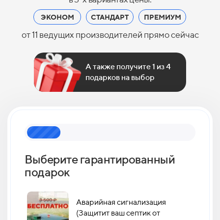
ЭКОНОМ
СТАНДАРТ
ПРЕМИУМ
от 11 ведущих производителей прямо сейчас
А также получите 1 из 4
подарков на выбор
Выберите гарантированный
Как 
подарок
кан
Аварийная сигнализация
(Защитит ваш септик от