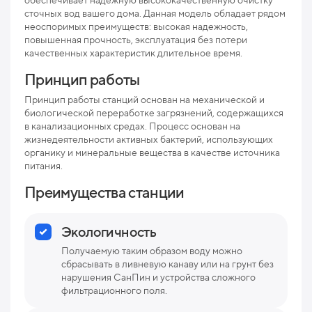
обеспечивает надежную высококачественную очистку
Мак
сточных вод вашего дома. Данная модель обладает рядом
пр
неоспоримых преимуществ: высокая надежность,
повышенная прочность, эксплуатация без потери
Мак
качественных характеристик длительное время.
рис
Принцип работы
Про
Принцип работы станций основан на механической и
Ниж
биологической переработке загрязнений, содержащихся
отв
в канализационных средах. Процесс основан на
жизнедеятельности активных бактерий, использующих
Раз
органику и минеральные вещества в качестве источника
питания.
Вес
Преимущества станции
Экологичность
Получаемую таким образом воду можно
сбрасывать в ливневую канаву или на грунт без
нарушения СанПин и устройства сложного
фильтрационного поля.