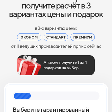
получите расчёт в 3
вариантах цены и подарок
в 3-х вариантах цены:
ЭКОНОМ
СТАНДАРТ
ПРЕМИУМ
от 11 ведущих производителей прямо сейчас
А также получите 1 из 4
подарков на выбор
Выберите гарантированный
Как 