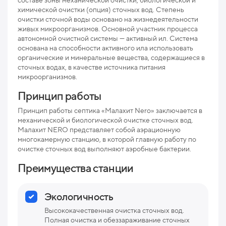
составе зоны механической очистки, биологической и
химической очистки (опция) сточных вод. Степень
Мак
очистки сточной воды основано на жизнедеятельности
пр
живых микроорганизмов. Основной участник процесса
автономной очистной системы — активный ил. Система
Мак
основана на способности активного ила использовать
рис
органические и минеральные вещества, содержащиеся в
сточных водах, в качестве источника питания
Про
микроорганизмов.
Ниж
Принцип работы
отв
Принцип работы септика «Малахит Nero» заключается в
Раз
механической и биологической очистке сточных вод.
Малахит NERO представляет собой аэрационную
Вес
многокамерную станцию, в которой главную работу по
очистке сточных вод выполняют аэробные бактерии.
Преимущества станции
Экологичность
Высококачественная очистка сточных вод.
Полная очистка и обеззараживание сточных