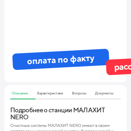
оплата по факту
рас
Описание
Характеристики
Вопросы
Документы
Подробнее о станции МАЛАХИТ
Тех
NERO
ха
Пр
Очистные системы МАЛАХИТ NERO имеют в своем