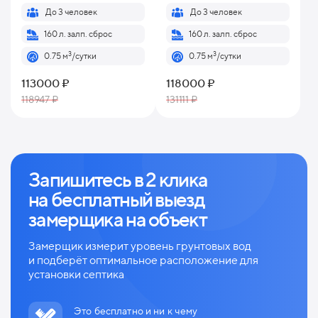
До 3 человек
До 3 человек
160 л. залп. сброс
160 л. залп. сброс
3
3
0.75 м
/сутки
0.75 м
/сутки
113000 ₽
118000 ₽
118947 ₽
131111 ₽
Запишитесь в 2 клика
на
бесплатный выезд
замерщика на объект
Замерщик измерит уровень грунтовых вод
и
подберёт оптимальное расположение для
установки септика
Это бесплатно и ни к чему