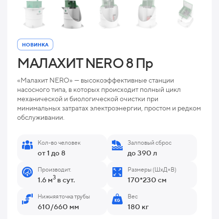
НОВИНКА
МАЛАХИТ NERO 8 Пр
«Малахит NERO» — высокоэффективные станции
насосного типа, в которых происходит полный цикл
механической и биологической очистки при
минимальных затратах электроэнергии, простом и редком
обслуживании.
Кол-во человек
Залповый сброс
от 1 до 8
до 390 л
Производит.
Размеры (ШхД×В)
3
1.6 м
в сут.
170*230 см
Нижняя точка трубы
Вес
610/660 мм
180 кг