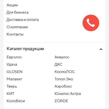
Акции
Для бизнеса
Доставка и оплата
О компании
Контакты
Каталог продукции
Евролос
Аквалос
Удача
ДКС
GLOSEN
КосмоЛОС
Малахит
Топол Эко
Тверь
Аэробокс
КИТ
Юнилос Астра
КолоВеси
ZÖRDE