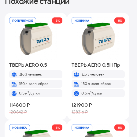
Похожие станции
-5%
-5%
ПОПУЛЯРНОЕ
НОВИНКА
ТВЕРЬ AERO 0,5
ТВЕРЬ AERO 0,5H Пр
До 3 человек
До 3 человек
150 л. залп. сброс
150 л. залп. сброс
3
3
0.5 м
/сутки
0.5 м
/сутки
114800 ₽
121900 ₽
120842 ₽
128316 ₽
-5%
-5%
НОВИНКА
НОВИНКА