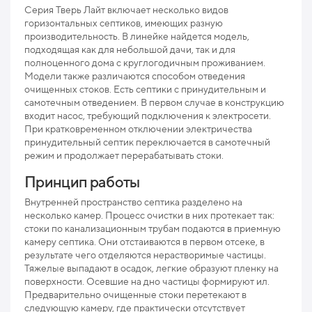
ТВЕ
Серия Тверь Лайт включает несколько видов
горизонтальных септиков, имеющих разную
производительность. В линейке найдется модель,
Мак
подходящая как для небольшой дачи, так и для
пр
полноценного дома с круглогодичным проживанием.
Модели также различаются способом отведения
Мак
очищенных стоков. Есть септики с принудительным и
рис
самотечным отведением. В первом случае в конструкцию
входит насос, требующий подключения к электросети.
Про
При кратковременном отключении электричества
принудительный септик переключается в самотечный
Ниж
режим и продолжает перерабатывать стоки.
отв
Принцип работы
Раз
Внутренней пространство септика разделено на
Вес
несколько камер. Процесс очистки в них протекает так:
стоки по канализационным трубам подаются в приемную
камеру септика. Они отстаиваются в первом отсеке, в
результате чего отделяются нерастворимые частицы.
Тяжелые выпадают в осадок, легкие образуют пленку на
поверхности. Осевшие на дно частицы формируют ил.
Предварительно очищенные стоки перетекают в
следующую камеру, где практически отсутствует