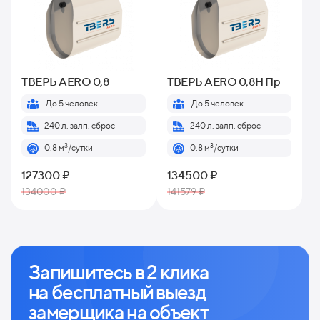
ТВЕРЬ AERO 0,8
ТВЕРЬ AERO 0,8H Пр
До 5 человек
До 5 человек
240 л. залп. сброс
240 л. залп. сброс
3
3
0.8 м
/сутки
0.8 м
/сутки
127300 ₽
134500 ₽
134000 ₽
141579 ₽
Запишитесь в 2 клика
на
бесплатный выезд
замерщика на объект