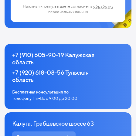
Нажимая кнопку, вы даете согласие на
обработку
персональных данных
+7 (910) 605-90-19 Калужская
область
+7 (920) 618-08-56 Тульская
область
Бесплатная консультация по
телефону
Пн-Вс с 9:00 до 20:00
Калуга, Грабцевское шоссе 63