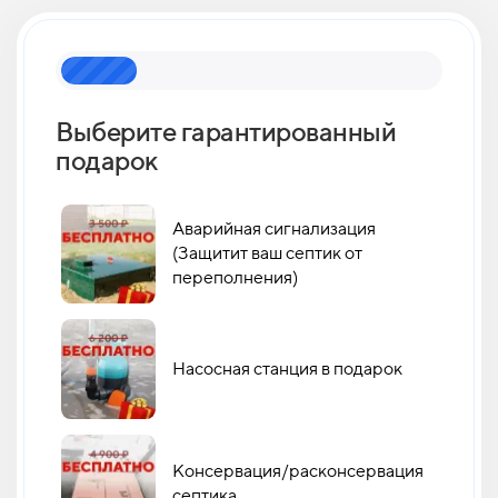
Выберите гарантированный
Как 
подарок
кан
Аварийная сигнализация
(Защитит ваш септик от
переполнения)
Насосная станция в подарок
Консервация/расконсервация
септика