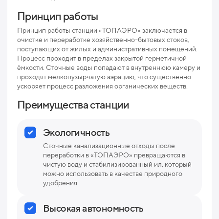
Мак
Принцип работы
рис
Принцип работы станции «ТОПАЭРО» заключается в
Про
очистке и переработке хозяйственно-бытовых стоков,
поступающих от жилых и административных помещений.
Ниж
Процесс проходит в пределах закрытой герметичной
отв
ёмкости. Сточные воды попадают в внутреннюю камеру и
проходят мелкопузырчатую аэрацию, что существенно
Раз
ускоряет процесс разложения органических веществ.
Вес
Преимущества станции
Экологичность
Сточные канализационные отходы после
переработки в «ТОПАЭРО» превращаются в
чистую воду и стабилизированный ил, который
можно использовать в качестве природного
удобрения.
Высокая автономность