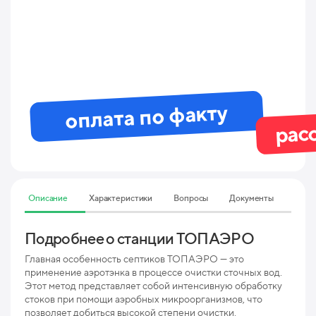
оплата по факту
рас
Описание
Характеристики
Вопросы
Документы
Подробнее о станции ТОПАЭРО
Тех
ха
Главная особенность септиков ТОПАЭРО — это
применение аэротэнка в процессе очистки сточных вод.
Этот метод представляет собой интенсивную обработку
Мак
стоков при помощи аэробных микроорганизмов, что
пр
позволяет добиться высокой степени очистки.