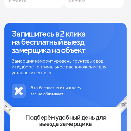
159900 ₽
175926 ₽
Запишитесь в 2 клика
на
бесплатный выезд
замерщика на объект
Замерщик измерит уровень грунтовых вод
и
подберёт оптимальное расположение для
установки септика
Это бесплатно и ни к чему
вас не обязывает
Подберём удобный день для
выезда замерщика