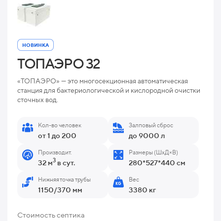
НОВИНКА
ТОПАЭРО 32
«ТОПАЭРО» — это многосекционная автоматическая
станция для бактериологической и кислородной очистки
сточных вод.
Кол-во человек
Залповый сброс
от 1 до 200
до 9000 л
Производит.
Размеры (ШхД×В)
3
32 м
в сут.
280*527*440 см
Нижняя точка трубы
Вес
1150/370 мм
3380 кг
Стоимость септика