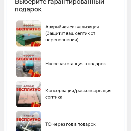
Выберите гарантированный
Как 
подарок
кан
Аварийная сигнализация
(Защитит ваш септик от
переполнения)
Насосная станция в подарок
Консервация/расконсервация
септика
ТО через год в подарок