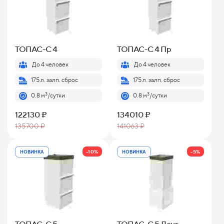
ТОПАС-С 4
ТОПАС-С 4 Пр
До 4 человек
До 4 человек
175 л. залп. сброс
175 л. залп. сброс
3
3
0.8 м
/сутки
0.8 м
/сутки
122130 ₽
134010 ₽
135700 ₽
141063 ₽
-10%
-5%
НОВИНКА
НОВИНКА