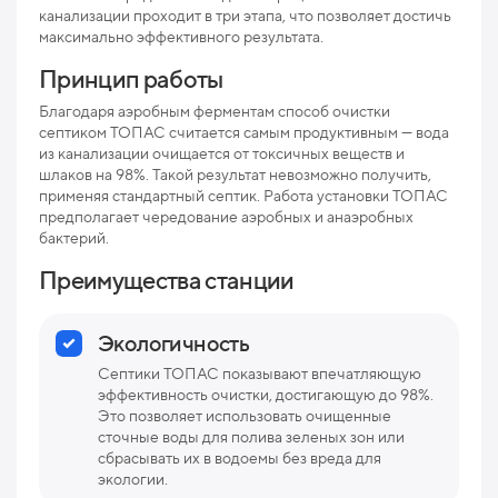
канализации проходит в три этапа, что позволяет достичь
Мак
максимально эффективного результата.
рис
Принцип работы
Про
Благодаря аэробным ферментам способ очистки
Ниж
септиком ТОПАС считается самым продуктивным — вода
отв
из канализации очищается от токсичных веществ и
шлаков на 98%. Такой результат невозможно получить,
Раз
применяя стандартный септик. Работа установки ТОПАС
предполагает чередование аэробных и анаэробных
Вес
бактерий.
Преимущества станции
Экологичность
Септики ТОПАС показывают впечатляющую
эффективность очистки, достигающую до 98%.
Это позволяет использовать очищенные
сточные воды для полива зеленых зон или
сбрасывать их в водоемы без вреда для
экологии.