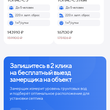
ТОПАС-С 5
ТОПАС-С 5 Лонг
До 5 человек
До 5 человек
220 л. залп. сброс
220 л. залп. сброс
3
3
1 м
/сутки
1 м
/сутки
143910 ₽
167130 ₽
159900 ₽
175926 ₽
Запишитесь в 2 клика
на
бесплатный выезд
замерщика на объект
Замерщик измерит уровень грунтовых вод
и
подберёт оптимальное расположение для
установки септика