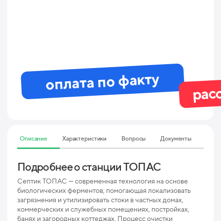
оплата по факту
рас
Описание
Характеристики
Вопросы
Документы
Подробнее о станции ТОПАС
Тех
75
Септик ТОПАС — современная технология на основе
биологических ферментов, помогающая локализовать
загрязнения и утилизировать стоки в частных домах,
Мак
коммерческих и служебных помещениях, постройках,
пр
банях и загородных коттеджах. Процесс очистки