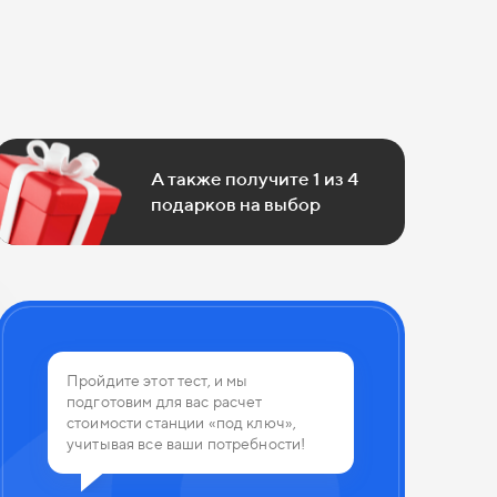
А также получите 1 из 4
подарков на выбор
 из 4
Пройдите этот тест, и мы
подготовим для вас расчет
планируете использовать канализа
стоимости станции «под ключ»,
учитывая все ваши потребности!