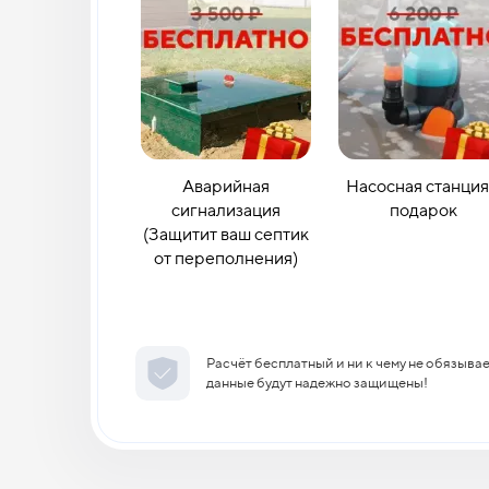
Аварийная
Насосная станция
сигнализация
подарок
(Защитит ваш септик
от переполнения)
Расчёт бесплатный и ни к чему не обязыва
данные будут надежно защищены!