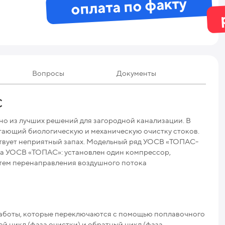
оплата по факту
Вопросы
Документы
Те
С
но из лучших решений для загородной канализации. В
Мак
етающий биологическую и механическую очистку стоков.
ствует неприятный запах. Модельный ряд УОСВ «ТОПАС-
Мак
да УОСВ «ТОПАС»: установлен один компрессор,
тем перенаправления воздушного потока
Про
Ниж
Раз
 работы, которые переключаются с помощью поплавочного
й цикл (фаза очистки) и обратный цикл (фаза