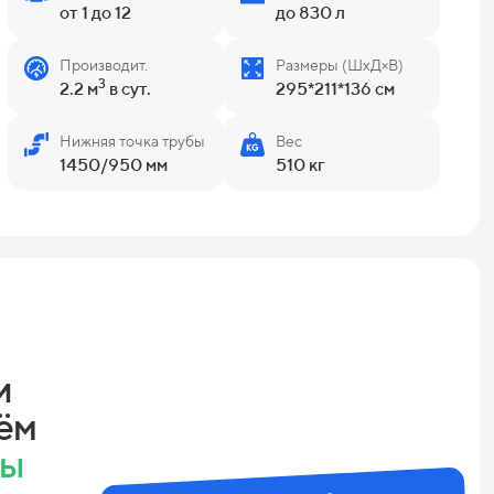
от 1 до 12
до 830 л
Производит.
Размеры (ШхД×В)
3
2.2 м
в сут.
295*211*136 см
Нижняя точка трубы
Вес
1450/950 мм
510 кг
и
ём
ны