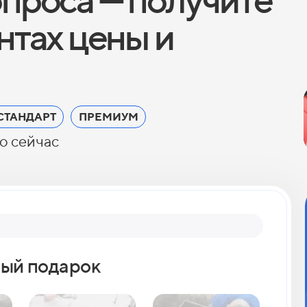
антах цены и
СТАНДАРТ
ПРЕМИУМ
о сейчас
Вопрос 2
ый подарок
Как 