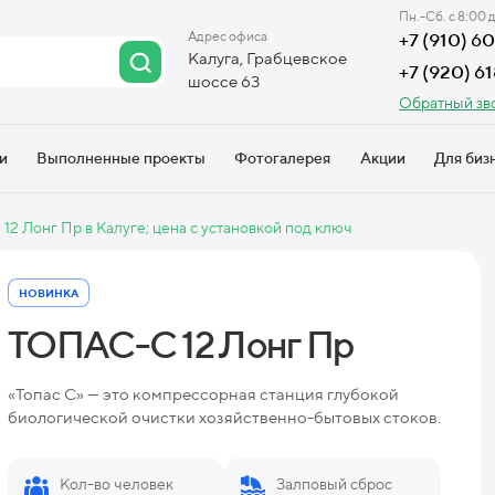
Пн.-Сб. с 8:00 
Адрес офиса
+7 (910) 
Калуга, Грабцевское
+7 (920) 6
шоссе 63
Обратный зв
и
Выполненные проекты
Фотогалерея
Акции
Для биз
2 Лонг Пр в Калуге; цена с установкой под ключ
НОВИНКА
ТОПАС-С 12 Лонг Пр
«Топас С» — это компрессорная станция глубокой
биологической очистки хозяйственно-бытовых стоков.
Кол-во человек
Залповый сброс