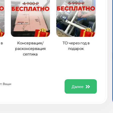
 в
Консервация/
ТО через год в
расконсервация
подарок
септика
ет. Ваши
Далее