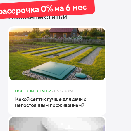
рассрочка 0% на 6 мес
Полезные статьи
хнические характеристики ТОПАС-С 1
симальное число проживающих
с. залповая нагрузкабез риска затопления
ПОЛЕЗНЫЕ СТАТЬИ
• 06.12.2024
Какой септик лучше для дачи с
изводи­тельность
непостоянным проживанием?
няя точкаподводящей / отводящей трубы, мм
меры (ШхДхВ)