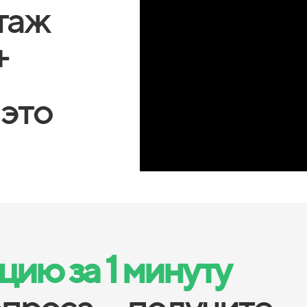
таж
+
 это
ию за 1 минуту
опроса — получите