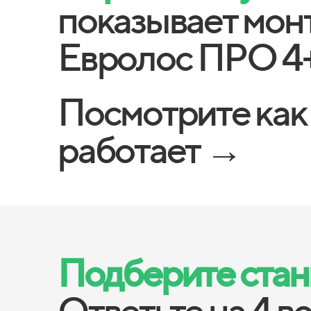
показывает мон
Евролос ПРО 4
Посмотрите как
работает →
Подберите станц
Ответьте на 4 в