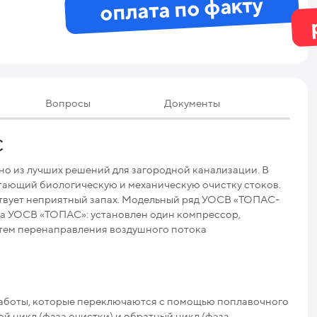
оплата по факту
Вопросы
Документы
Те
С
но из лучших решений для загородной канализации. В
Мак
етающий биологическую и механическую очистку стоков.
ствует неприятный запах. Модельный ряд УОСВ «ТОПАС-
Мак
да УОСВ «ТОПАС»: установлен один компрессор,
тем перенаправления воздушного потока
Про
Ниж
Раз
 работы, которые переключаются с помощью поплавочного
й цикл (фаза очистки) и обратный цикл (фаза