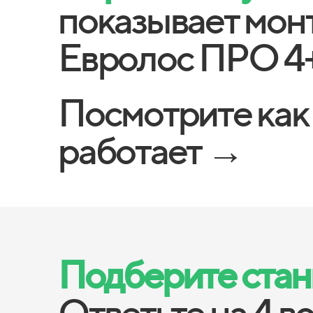
показывает мон
Евролос ПРО 4
Посмотрите как
работает →
Подберите станц
Ответьте на 4 в