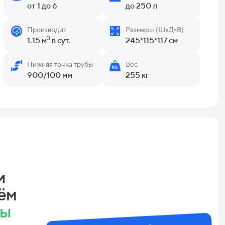
от 1 до 6
до 250 л
Производит.
Размеры (ШхД×В)
3
1.15 м
в сут.
245*115*117 см
Нижняя точка трубы
Вес
900/100 мм
255 кг
и
ём
ны