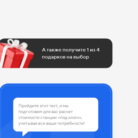
А также получите 1 из 4
подарков на выбор
 из 4
Пройдите этот тест, и мы
подготовим для вас расчет
планируете использовать канализа
стоимости станции «под ключ»,
учитывая все ваши потребности!