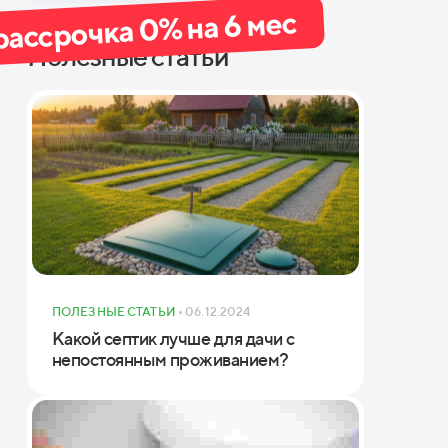
рассрочка 0% на 6 мес
Полезные статьи
хнические характеристики ТОПАС-С 6
симальное число проживающих
с. залповая нагрузкабез риска затопления
ПОЛЕЗНЫЕ СТАТЬИ
• 06.12.2024
Какой септик лучше для дачи с
изводи­тельность
непостоянным проживанием?
няя точкаподводящей / отводящей трубы, мм
меры (ШхДхВ)