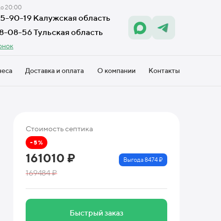
до 20:00
605-90-19 Калужская область
18-08-56 Тульская область
онок
неса
Доставка и оплата
О компании
Контакты
Стоимость септика
- 5 %
161010 ₽
Выгода 8474 ₽
169484 ₽
Быстрый заказ