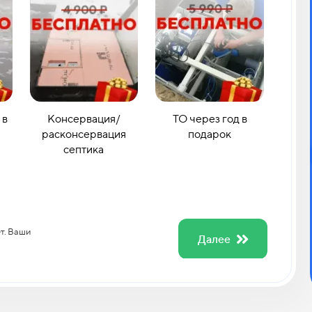
 в
Консервация/
ТО через год в
расконсервация
подарок
септика
ет. Ваши
Далее