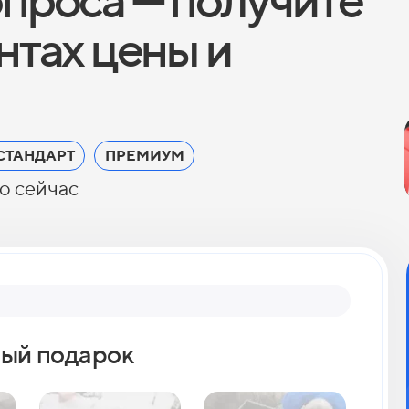
антах цены и
СТАНДАРТ
ПРЕМИУМ
о сейчас
Вопрос 2
ый подарок
Как 