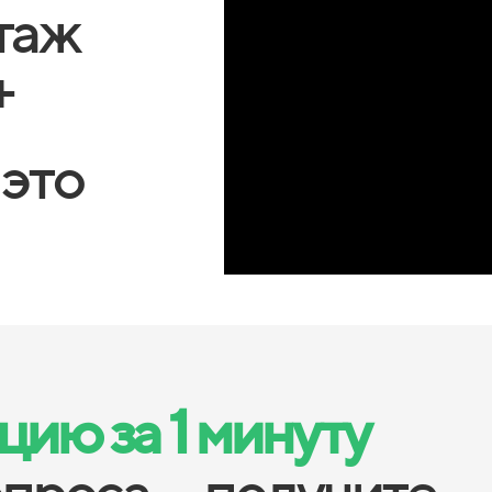
таж
+
 это
ию за 1 минуту
опроса — получите