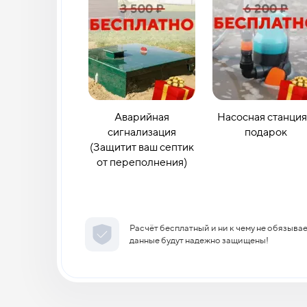
Аварийная
Насосная станция
сигнализация
подарок
(Защитит ваш септик
от переполнения)
Расчёт бесплатный и ни к чему не обязыва
данные будут надежно защищены!