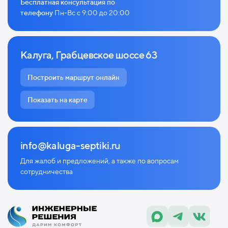
Бесплатная консультация по
телефону
Пн-Вс с 9:00 до 20:00
Калуга, Грабцевское шоссе 63
Построить маршрут онлайн
Показать на карте
info@kaluga-septiki.ru
Для жалоб и предложений, а также по
вопросам
сотрудничества