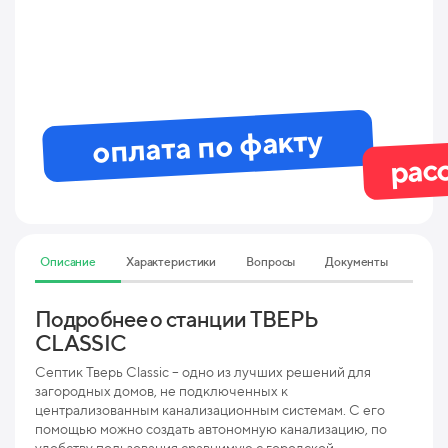
оплата по факту
рас
Описание
Характеристики
Вопросы
Документы
Подробнее о станции ТВЕРЬ
Тех
CLASSIC
CL
Септик Тверь Classic – одно из лучших решений для
Мак
загородных домов, не подключенных к
пр
централизованным канализационным системам. С его
помощью можно создать автономную канализацию, по
Мак