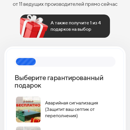
от 11 ведущих производителей прямо сейчас
А также получите 1 из 4
подарков на выбор
Выберите гарантированный
Как 
подарок
кан
Аварийная сигнализация
(Защитит ваш септик от
переполнения)