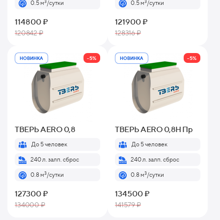
3
3
0.5 м
/сутки
0.5 м
/сутки
114800 ₽
121900 ₽
120842 ₽
128316 ₽
-5%
-5%
НОВИНКА
НОВИНКА
ТВЕРЬ AERO 0,8
ТВЕРЬ AERO 0,8H Пр
До 5 человек
До 5 человек
240 л. залп. сброс
240 л. залп. сброс
3
3
0.8 м
/сутки
0.8 м
/сутки
127300 ₽
134500 ₽
134000 ₽
141579 ₽