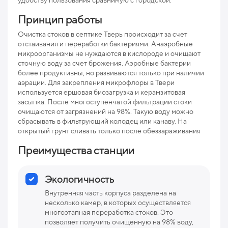
удобству пользования сравнимую с городской.
рис
Принцип работы
Про
Очистка стоков в септике Тверь происходит за счет
отстаивания и переработки бактериями. Анаэробные
Ниж
микроорганизмы не нуждаются в кислороде и очищают
отв
сточную воду за счет брожения. Аэробные бактерии
более продуктивны, но развиваются только при наличии
Раз
аэрации. Для закрепления микрофлоры в Твери
используется ершовая биозагрузка и керамзитовая
Вес
засыпка. После многоступенчатой фильтрации стоки
очищаются от загрязнений на 98%. Такую воду можно
сбрасывать в фильтрующий колодец или канаву. На
открытый грунт сливать только после обеззараживания
Преимущества станции
Экологичность
Внутренняя часть корпуса разделена на
несколько камер, в которых осуществляется
многоэтапная переработка стоков. Это
позволяет получить очищенную на 98% воду,