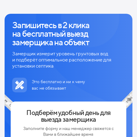
Запишитесь в 2 клика
на
бесплатный выезд
замерщика на объект
Замерщик измерит уровень грунтовых вод
и
подберёт оптимальное расположение для
установки септика
Это бесплатно и ни к чему
вас не обязывает
Подберём удобный день для
выезда замерщика
Заполните форму и наш менеджер свяжется с
Вами в ближайшее время