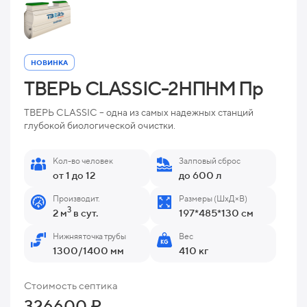
НОВИНКА
ТВЕРЬ CLASSIC-2НПНМ Пр
ТВЕРЬ CLASSIC – одна из самых надежных станций
глубокой биологической очистки.
Кол-во человек
Залповый сброс
от 1 до 12
до 600 л
Производит.
Размеры (ШхД×В)
3
2 м
в сут.
197*485*130 см
Нижняя точка трубы
Вес
1300/1400 мм
410 кг
Стоимость септика
326600 ₽