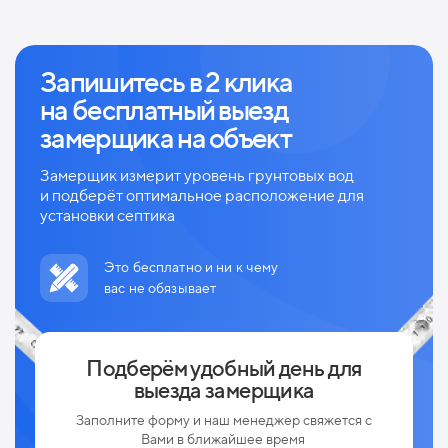
Запишитесь в 2 клика
на
бесплатный выезд
замерщика на объект
Замерщик измерит уровень грунтовых вод
и
подберёт оптимальное расположение для
установки септика
Это бесплатно и ни к чему
вас не обязывает
Подберём удобный день для
выезда замерщика
Заполните форму и наш менеджер свяжется с
Вами в ближайшее время