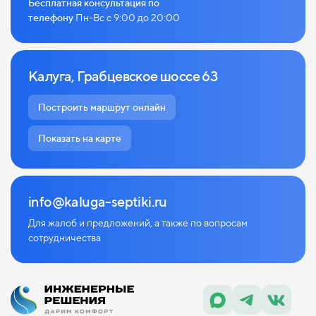
Бесплатная консультация по
телефону
Пн-Вс с 9:00 до 20:00
Калуга, Грабцевское шоссе 63
Построить маршрут онлайн
Показать на карте
info@kaluga-septiki.ru
Для жалоб и предложений, а также по
вопросам
сотрудничества