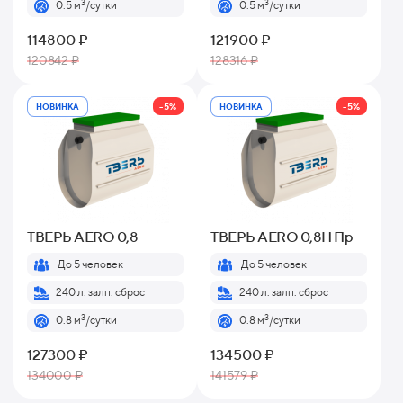
3
3
0.5 м
/сутки
0.5 м
/сутки
114800 ₽
121900 ₽
120842 ₽
128316 ₽
-5%
-5%
НОВИНКА
НОВИНКА
ТВЕРЬ AERO 0,8
ТВЕРЬ AERO 0,8H Пр
До 5 человек
До 5 человек
240 л. залп. сброс
240 л. залп. сброс
3
3
0.8 м
/сутки
0.8 м
/сутки
127300 ₽
134500 ₽
134000 ₽
141579 ₽