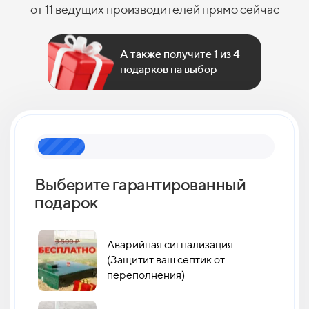
от 11 ведущих производителей прямо сейчас
А также получите 1 из 4
подарков на выбор
Выберите гарантированный
Как 
подарок
кан
Аварийная сигнализация
(Защитит ваш септик от
переполнения)