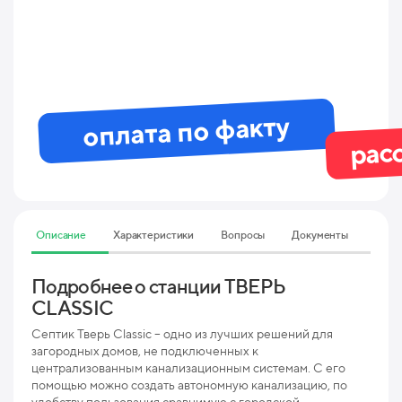
оплата по факту
рас
Описание
Характеристики
Вопросы
Документы
Подробнее о станции ТВЕРЬ
Тех
CLASSIC
CL
Септик Тверь Classic – одно из лучших решений для
Мак
загородных домов, не подключенных к
пр
централизованным канализационным системам. С его
помощью можно создать автономную канализацию, по
Мак