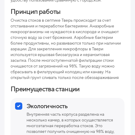
удобству пользования сравнимую с городской.
рис
Принцип работы
Про
Очистка стоков в септике Тверь происходит за счет
отстаивания и переработки бактериями. Анаэробные
Ниж
микроорганизмы не нуждаются в кислороде и очищают
отв
сточную воду за счет брожения. Аэробные бактерии
более продуктивны, но развиваются только при наличии
Раз
аэрации. Для закрепления микрофлоры в Твери
используется ершовая биозагрузка и керамзитовая
Вес
засыпка. После многоступенчатой фильтрации стоки
очищаются от загрязнений на 98%. Такую воду можно
сбрасывать в фильтрующий колодец или канаву. На
открытый грунт сливать только после обеззараживания
Преимущества станции
Экологичность
Внутренняя часть корпуса разделена на
несколько камер, в которых осуществляется
многоэтапная переработка стоков. Это
позволяет получить очищенную на 98% воду,