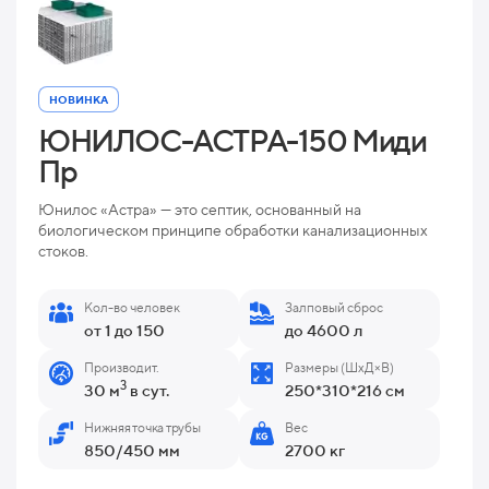
НОВИНКА
ЮНИЛОС-АСТРА-150 Миди
Пр
Юнилос «Астра» — это септик, основанный на
биологическом принципе обработки канализационных
стоков.
Кол-во человек
Залповый сброс
от 1 до 150
до 4600 л
Производит.
Размеры (ШхД×В)
3
30 м
в сут.
250*310*216 см
Нижняя точка трубы
Вес
850/450 мм
2700 кг