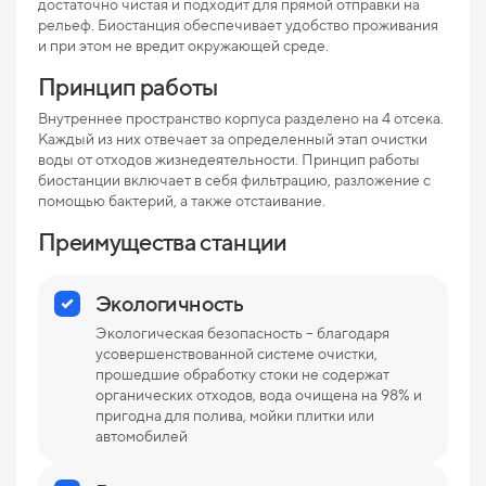
достаточно чистая и подходит для прямой отправки на
Мак
рельеф. Биостанция обеспечивает удобство проживания
пр
и при этом не вредит окружающей среде.
Мак
Принцип работы
рис
Внутреннее пространство корпуса разделено на 4 отсека.
Про
Каждый из них отвечает за определенный этап очистки
воды от отходов жизнедеятельности. Принцип работы
Ниж
биостанции включает в себя фильтрацию, разложение с
отв
помощью бактерий, а также отстаивание.
Преимущества станции
Раз
Вес
Экологичность
Экологическая безопасность – благодаря
усовершенствованной системе очистки,
прошедшие обработку стоки не содержат
органических отходов, вода очищена на 98% и
пригодна для полива, мойки плитки или
автомобилей