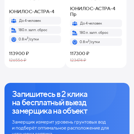
ЮНИЛОС-АСТРА-4
ЮНИЛОС-АСТРА-4
Пр
До 4 человек
До 4 человек
180 л. залп. сброс
180 л. залп. сброс
3
0.8 м
/сутки
3
0.8 м
/сутки
113900 ₽
117300 ₽
126556 ₽
123474 ₽
Запишитесь в 2 клика
на
бесплатный выезд
замерщика на объект
Замерщик измерит уровень грунтовых вод
и
подберёт оптимальное расположение для
установки септика