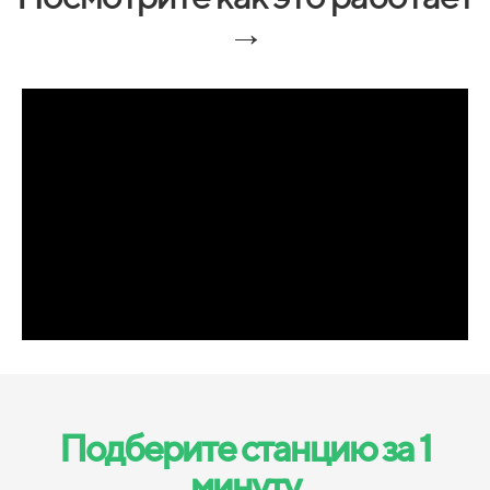
→
Подберите станцию за 1
минуту