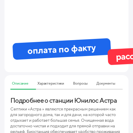
оплата по факту
рас
Описание
Характеристики
Вопросы
Документы
Подробнее о станции Юнилос Астра
Тех
ха
Септики «Астра » являются прекрасным решением как
АС
для загородного дома, так и для дачи, на которой часто
отдыхает и работает большая семья. Очищенная вода
достаточно чистая и подходит для прямой отправки на
Мак
рельеф. Биостанция обеспечивает удобство проживания