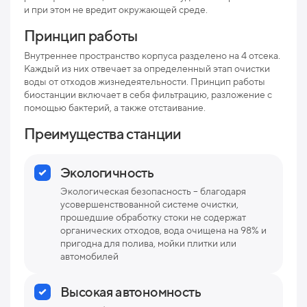
пр
и при этом не вредит окружающей среде.
Мак
Принцип работы
рис
Внутреннее пространство корпуса разделено на 4 отсека.
Про
Каждый из них отвечает за определенный этап очистки
воды от отходов жизнедеятельности. Принцип работы
Ниж
биостанции включает в себя фильтрацию, разложение с
отв
помощью бактерий, а также отстаивание.
Преимущества станции
Раз
Вес
Экологичность
Экологическая безопасность – благодаря
усовершенствованной системе очистки,
прошедшие обработку стоки не содержат
органических отходов, вода очищена на 98% и
пригодна для полива, мойки плитки или
автомобилей
Высокая автономность