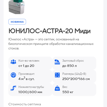
НОВИНКА
ЮНИЛОС-АСТРА-20 Миди
Юнилос «Астра» — это септик, основанный на
биологическом принципе обработки канализационных
стоков.
Кол-во человек
Залповый сброс
от 1 до 20
до 850 л
Производит.
Размеры (ШхД×В)
3
4 м
в сут.
250*200*166 см
Нижняя точка трубы
Вес
1000/600 мм
550 кг
Стоимость септика