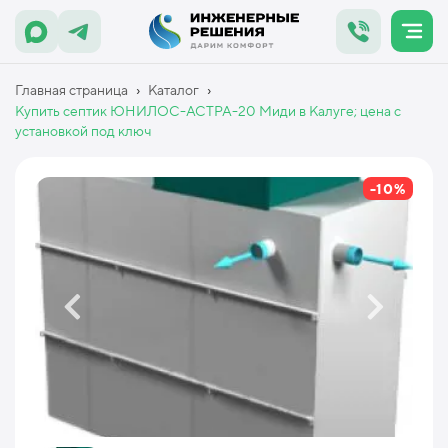
›
›
Главная страница
Каталог
Купить септик ЮНИЛОС-АСТРА-20 Миди в Калуге; цена с
установкой под ключ
-10%