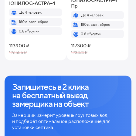
ЮНИЛОС-АСТРА-4
ЮНИЛОС-АСТРА-4
Пр
До 4 человек
До 4 человек
180 л. залп. сброс
180 л. залп. сброс
3
0.8 м
/сутки
3
0.8 м
/сутки
113900 ₽
117300 ₽
126556 ₽
123474 ₽
Запишитесь в 2 клика
на
бесплатный выезд
замерщика на объект
Замерщик измерит уровень грунтовых вод
и
подберёт оптимальное расположение для
установки септика