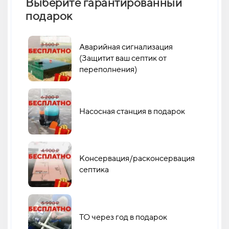
Выберите гарантированный
Как 
подарок
кан
Аварийная сигнализация
(Защитит ваш септик от
переполнения)
Насосная станция в подарок
Консервация/расконсервация
септика
ТО через год в подарок