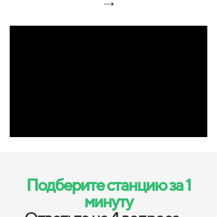
→
Подберите станцию за 1
минуту