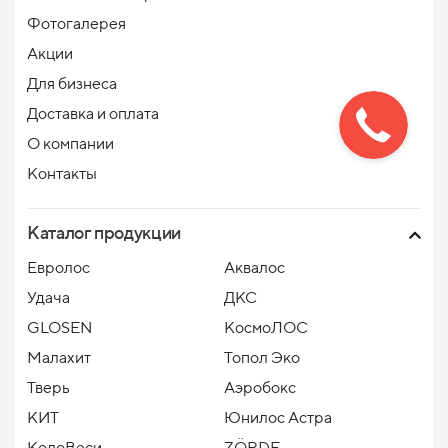
Фотогалерея
Акции
Для бизнеса
Доставка и оплата
О компании
Контакты
Каталог продукции
Евролос
Аквалос
Удача
ДКС
GLOSEN
КосмоЛОС
Малахит
Топол Эко
Тверь
Аэробокс
КИТ
Юнилос Астра
КолоВеси
ZÖRDE