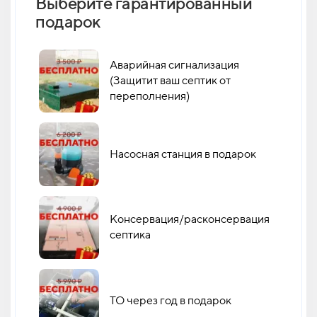
Выберите гарантированный
Как 
подарок
кан
Аварийная сигнализация
(Защитит ваш септик от
переполнения)
Насосная станция в подарок
Консервация/расконсервация
септика
ТО через год в подарок