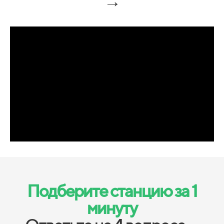
→
Подберите станцию за 1
минуту