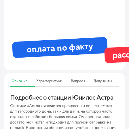
оплата по факту
рас
Описание
Характеристики
Вопросы
Документы
Подробнее о станции Юнилос Астра
Тех
ха
Септики «Астра » являются прекрасным решением как
Ми
для загородного дома, так и для дачи, на которой часто
отдыхает и работает большая семья. Очищенная вода
достаточно чистая и подходит для прямой отправки на
Мак
рельеф. Биостанция обеспечивает удобство проживания