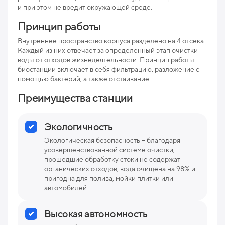
пр
и при этом не вредит окружающей среде.
Мак
Принцип работы
рис
Внутреннее пространство корпуса разделено на 4 отсека.
Про
Каждый из них отвечает за определенный этап очистки
воды от отходов жизнедеятельности. Принцип работы
Ниж
биостанции включает в себя фильтрацию, разложение с
отв
помощью бактерий, а также отстаивание.
Преимущества станции
Раз
Вес
Экологичность
Экологическая безопасность – благодаря
усовершенствованной системе очистки,
прошедшие обработку стоки не содержат
органических отходов, вода очищена на 98% и
пригодна для полива, мойки плитки или
автомобилей
Высокая автономность