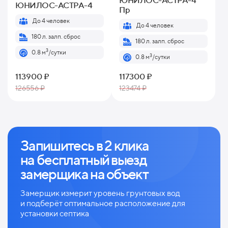
ЮНИЛОС-АСТРА-4
ЮНИЛОС-АСТРА-4
Пр
До 4 человек
До 4 человек
180 л. залп. сброс
180 л. залп. сброс
3
0.8 м
/сутки
3
0.8 м
/сутки
113900 ₽
117300 ₽
126556 ₽
123474 ₽
Запишитесь в 2 клика
на
бесплатный выезд
замерщика на объект
Замерщик измерит уровень грунтовых вод
и
подберёт оптимальное расположение для
установки септика