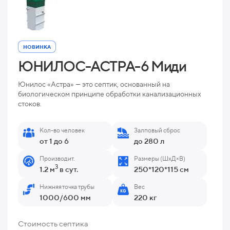
НОВИНКА
ЮНИЛОС-АСТРА-6 Миди
Юнилос «Астра» — это септик, основанный на
биологическом принципе обработки канализационных
стоков.
Кол-во человек
Залповый сброс
от 1 до 6
до 280 л
Производит.
Размеры (ШхД×В)
3
1.2 м
в сут.
250*120*115 см
Нижняя точка трубы
Вес
1000/600 мм
220 кг
Стоимость септика