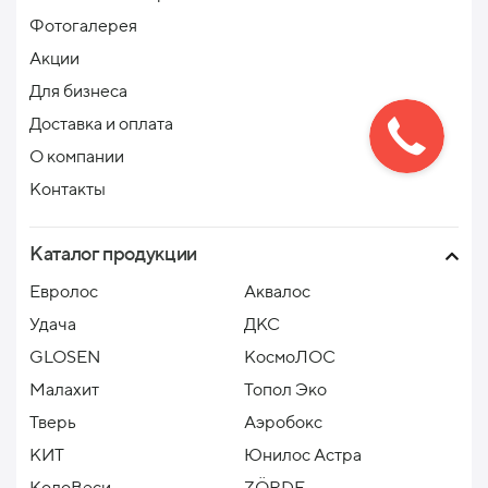
Фотогалерея
Акции
Для бизнеса
Доставка и оплата
О компании
Контакты
Каталог продукции
Евролос
Аквалос
Удача
ДКС
GLOSEN
КосмоЛОС
Малахит
Топол Эко
Тверь
Аэробокс
КИТ
Юнилос Астра
КолоВеси
ZÖRDE