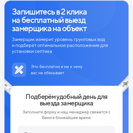
Запишитесь в 2 клика
на
бесплатный выезд
замерщика на объект
Замерщик измерит уровень грунтовых вод
и
подберёт оптимальное расположение для
установки септика
Это бесплатно и ни к чему
вас не обязывает
Подберём удобный день для
выезда замерщика
Заполните форму и наш менеджер свяжется с
Вами в ближайшее время