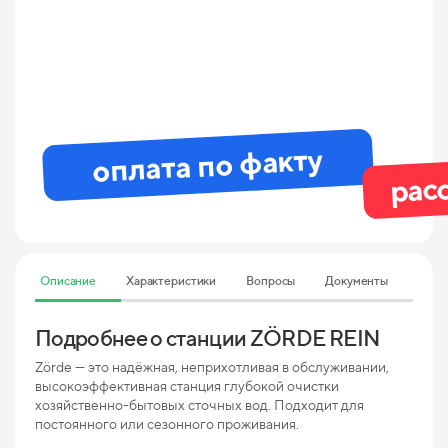
оплата по факту
рас
Описание
Характеристики
Вопросы
Документы
Подробнее о станции ZÖRDE REIN
Тех
REI
Zörde — это надёжная, неприхотливая в обслуживании,
высокоэффективная станция глубокой очистки
хозяйственно-бытовых сточных вод. Подходит для
Мак
постоянного или сезонного проживания.
пр