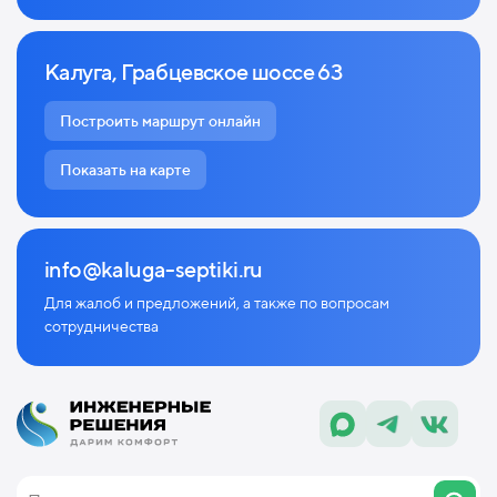
Калуга, Грабцевское шоссе 63
Построить маршрут онлайн
Показать на карте
info@kaluga-septiki.ru
Для жалоб и предложений, а также по
вопросам
сотрудничества