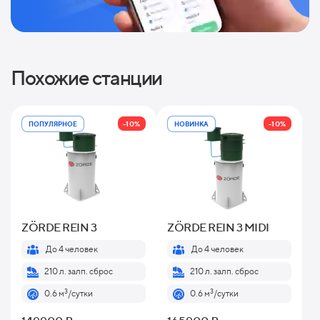
Похожие станции
-10%
-10%
ПОПУЛЯРНОЕ
НОВИНКА
ZÖRDE REIN 3
ZÖRDE REIN 3 MIDI
До 4 человек
До 4 человек
210 л. залп. сброс
210 л. залп. сброс
3
3
0.6 м
/сутки
0.6 м
/сутки