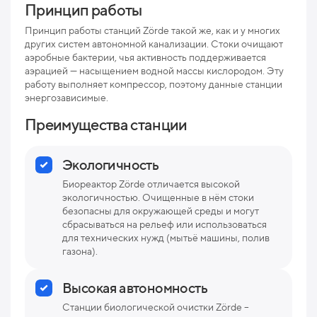
Принцип работы
Мак
рис
Принцип работы станций Zörde такой же, как и у многих
других систем автономной канализации. Стоки очищают
Про
аэробные бактерии, чья активность поддерживается
аэрацией — насыщением водной массы кислородом. Эту
Ниж
работу выполняет компрессор, поэтому данные станции
отв
энергозависимые.
Раз
Преимущества станции
Вес
Экологичность
Биореактор Zörde отличается высокой
экологичностью. Очищенные в нём стоки
безопасны для окружающей среды и могут
сбрасываться на рельеф или использоваться
для технических нужд (мытьё машины, полив
газона).
Высокая автономность
Станции биологической очистки Zörde –