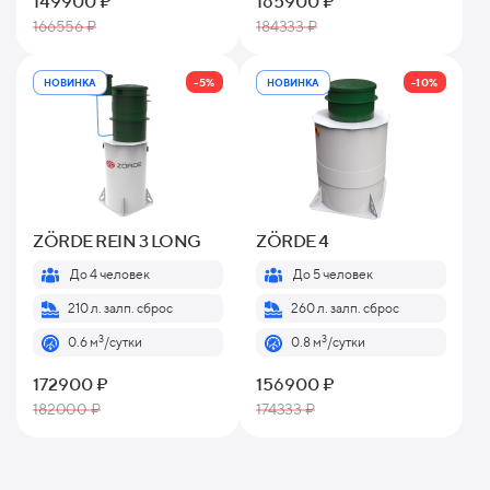
149900 ₽
165900 ₽
166556 ₽
184333 ₽
-5%
-10%
НОВИНКА
НОВИНКА
ZÖRDE REIN 3 LONG
ZÖRDE 4
До 4 человек
До 5 человек
210 л. залп. сброс
260 л. залп. сброс
3
3
0.6 м
/сутки
0.8 м
/сутки
172900 ₽
156900 ₽
182000 ₽
174333 ₽