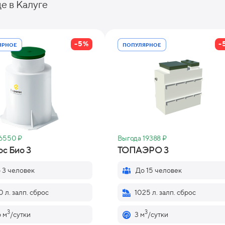
е в
Калуге
-5%
-
ЯРНОЕ
ПОПУЛЯРНОЕ
6550 ₽
Выгода 19388 ₽
с Био 3
ТОПАЭРО 3
 3 человек
До 15 человек
0 л. залп. сброс
1025 л. залп. сброс
3
3
6 м
/сутки
3 м
/сутки