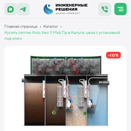
›
›
Главная страница
Каталог
Купить септик Kolo Vesi 3 Midi Пр в Калуге; цена с установкой
под ключ
-10%