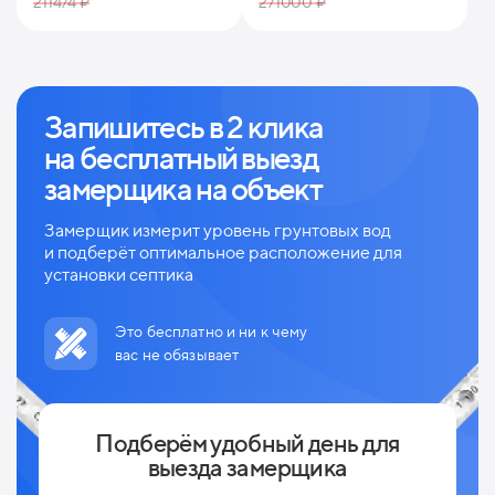
211474 ₽
271000 ₽
Запишитесь в 2 клика
на
бесплатный выезд
замерщика на объект
Замерщик измерит уровень грунтовых вод
и
подберёт оптимальное расположение для
установки септика
Это бесплатно и ни к чему
вас не обязывает
Подберём удобный день для
выезда замерщика