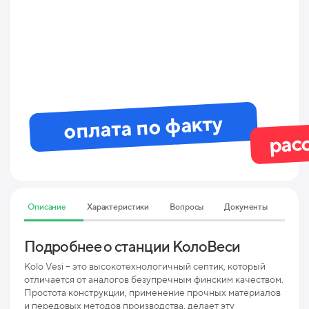
оплата по факту
рас
Описание
Характеристики
Вопросы
Документы
Подробнее о станции КолоВеси
Тех
3 M
Kolo Vesi – это высокотехнологичный септик, который
отличается от аналогов безупречным финским качеством.
Простота конструкции, применение прочных материалов
Мак
и передовых методов производства, делает эту
пр