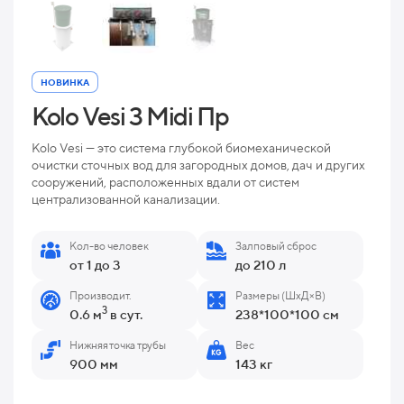
НОВИНКА
Kolo Vesi 3 Midi Пр
Kolo Vesi — это система глубокой биомеханической
очистки сточных вод для загородных домов, дач и других
сооружений, расположенных вдали от систем
централизованной канализации.
Кол-во человек
Залповый сброс
от 1 до 3
до 210 л
Производит.
Размеры (ШхД×В)
3
0.6 м
в сут.
238*100*100 см
Нижняя точка трубы
Вес
900 мм
143 кг