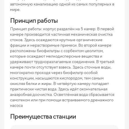
автономную канализацию одной из самых популярных в
мире.
Мак
рис
Принцип работы
Про
Принцип работы: корпус разделён на 5 камер: В первой
камере производится частичная механическая очистка
Ниж
стоков. Здесь осаждаются крупные органические
отв
фракции и нерастворимые примеси. Во второй камере
расположены биофильтры с сорбентом цеолитом,
Раз
которые осаждают мелкодисперсные вещества и
удерживают трудноразлагаемые соединения. В третьей
Вес
камере почти отсутствует взвесь. Здесь сточные воды,
многократно проходя через биофильтр особой
конструкции, насыщаются кислородом, тем самым
окисляя белки и жиры. В четвёртую камеру попадает
практически чистая вода. Здесь идёт окончательная
анаэробная доочистка. Осветлённая вода сбрасывается
самотеком или при помощи встраиваемого дренажного
насоса
Преимущества станции