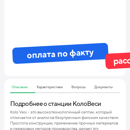
оплата по факту
рас
Описание
Характеристики
Вопросы
Документы
Подробнее о станции КолоВеси
Тех
3 П
Kolo Vesi – это высокотехнологичный септик, который
отличается от аналогов безупречным финским качеством.
Простота конструкции, применение прочных материалов
Мак
и передовых методов производства, делает эту
пр