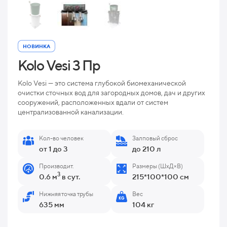
НОВИНКА
Kolo Vesi 3 Пр
Kolo Vesi — это система глубокой биомеханической
очистки сточных вод для загородных домов, дач и других
сооружений, расположенных вдали от систем
централизованной канализации.
Кол-во человек
Залповый сброс
от 1 до 3
до 210 л
Производит.
Размеры (ШхД×В)
3
0.6 м
в сут.
215*100*100 см
Нижняя точка трубы
Вес
635 мм
104 кг