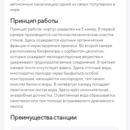
автономную канализацию одной из самых популярных в
мире.
Мак
рис
Принцип работы
Про
Принцип работы: корпус разделён на 5 камер: В первой
камере производится частичная механическая очистка
Ниж
стоков. Здесь осаждаются крупные органические
отв
фракции и нерастворимые примеси. Во второй камере
расположены биофильтры с сорбентом цеолитом,
Раз
которые осаждают мелкодисперсные вещества и
удерживают трудноразлагаемые соединения. В третьей
Вес
камере почти отсутствует взвесь. Здесь сточные воды,
многократно проходя через биофильтр особой
конструкции, насыщаются кислородом, тем самым
окисляя белки и жиры. В четвёртую камеру попадает
практически чистая вода. Здесь идёт окончательная
анаэробная доочистка. Осветлённая вода сбрасывается
самотеком или при помощи встраиваемого дренажного
насоса
Преимущества станции