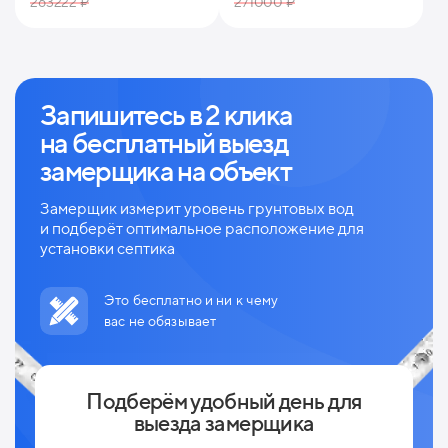
263222 ₽
271000 ₽
Запишитесь в 2 клика
на
бесплатный выезд
замерщика на объект
Замерщик измерит уровень грунтовых вод
и
подберёт оптимальное расположение для
установки септика
Это бесплатно и ни к чему
вас не обязывает
Подберём удобный день для
выезда замерщика