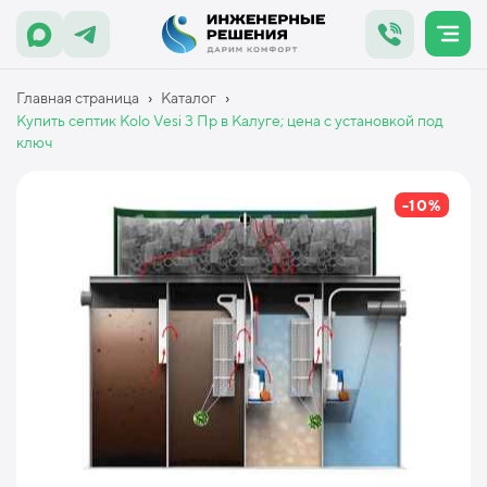
›
›
Главная страница
Каталог
Купить септик Kolo Vesi 3 Пр в Калуге; цена с установкой под
ключ
-10%