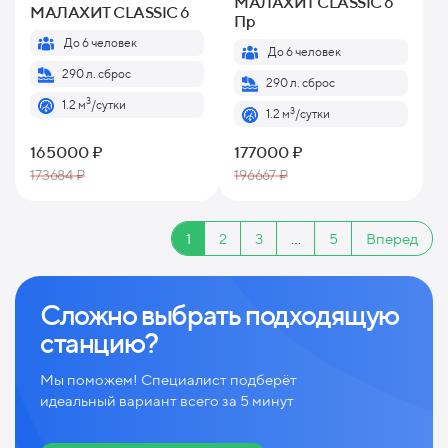
МАЛАХИТ CLASSIC 6
МАЛАХИТ CLASSIC 6
Пр
До 6 человек
До 6 человек
290 л. сброс
290 л. сброс
3
1.2 м
/сутки
3
1.2 м
/сутки
165000 ₽
177000 ₽
173684 ₽
196667 ₽
1
2
3
...
5
Вперед
Сложно выбрать подходящую
станцию?
Мы поможем! Специалист подберёт
идеальный вариант всего за 5 минут