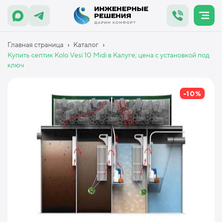
›
›
Главная страница
Каталог
Купить септик Kolo Vesi 10 Midi в Калуге; цена с установкой под
ключ
-10%