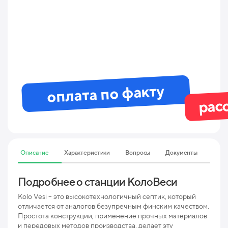
оплата по факту
рас
Описание
Характеристики
Вопросы
Документы
Подробнее о станции КолоВеси
Тех
10 
Kolo Vesi – это высокотехнологичный септик, который
отличается от аналогов безупречным финским качеством.
Простота конструкции, применение прочных материалов
Мак
и передовых методов производства, делает эту
пр