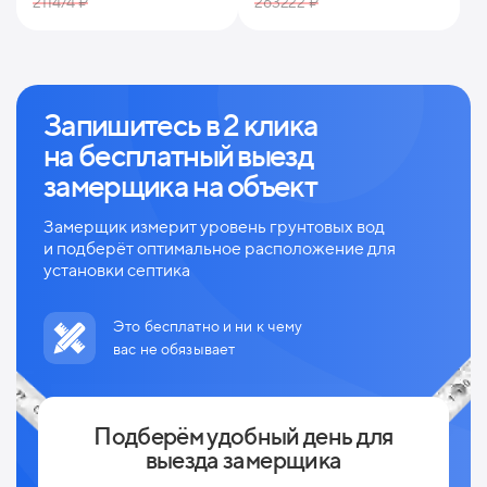
211474 ₽
263222 ₽
Запишитесь в 2 клика
на
бесплатный выезд
замерщика на объект
Замерщик измерит уровень грунтовых вод
и
подберёт оптимальное расположение для
установки септика
Это бесплатно и ни к чему
вас не обязывает
Подберём удобный день для
выезда замерщика