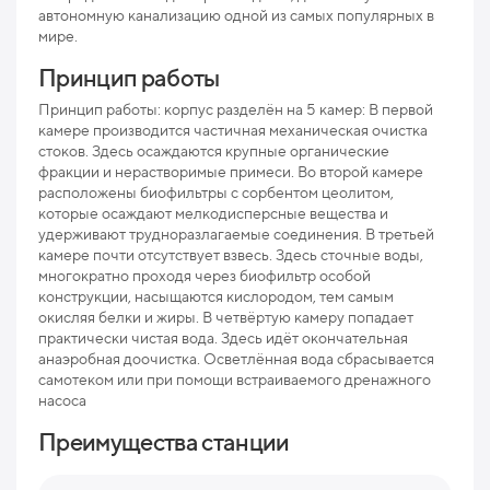
автономную канализацию одной из самых популярных в
мире.
Мак
рис
Принцип работы
Про
Принцип работы: корпус разделён на 5 камер: В первой
камере производится частичная механическая очистка
Ниж
стоков. Здесь осаждаются крупные органические
отв
фракции и нерастворимые примеси. Во второй камере
расположены биофильтры с сорбентом цеолитом,
Раз
которые осаждают мелкодисперсные вещества и
удерживают трудноразлагаемые соединения. В третьей
Вес
камере почти отсутствует взвесь. Здесь сточные воды,
многократно проходя через биофильтр особой
конструкции, насыщаются кислородом, тем самым
окисляя белки и жиры. В четвёртую камеру попадает
практически чистая вода. Здесь идёт окончательная
анаэробная доочистка. Осветлённая вода сбрасывается
самотеком или при помощи встраиваемого дренажного
насоса
Преимущества станции