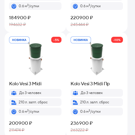
3
3
0.6 м
/сутки
0.6 м
/сутки
184900 ₽
220900 ₽
194632 ₽
245444 ₽
-5%
-10%
НОВИНКА
НОВИНКА
Kolo Vesi 3 Midi
Kolo Vesi 3 Midi Пр
До 3 человек
До 3 человек
210 л. залп. сброс
210 л. залп. сброс
3
3
0.6 м
/сутки
0.6 м
/сутки
200900 ₽
236900 ₽
211474 ₽
263222 ₽