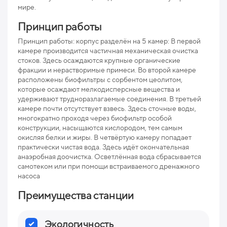
мире.
Мак
рис
Принцип работы
Про
Принцип работы: корпус разделён на 5 камер: В первой
камере производится частичная механическая очистка
Ниж
стоков. Здесь осаждаются крупные органические
отв
фракции и нерастворимые примеси. Во второй камере
расположены биофильтры с сорбентом цеолитом,
Раз
которые осаждают мелкодисперсные вещества и
удерживают трудноразлагаемые соединения. В третьей
Вес
камере почти отсутствует взвесь. Здесь сточные воды,
многократно проходя через биофильтр особой
конструкции, насыщаются кислородом, тем самым
окисляя белки и жиры. В четвёртую камеру попадает
практически чистая вода. Здесь идёт окончательная
анаэробная доочистка. Осветлённая вода сбрасывается
самотеком или при помощи встраиваемого дренажного
насоса
Преимущества станции
Экологичность