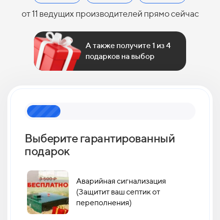
от 11 ведущих производителей прямо сейчас
А также получите 1 из 4
подарков на выбор
Выберите гарантированный
Как 
подарок
кан
Аварийная сигнализация
(Защитит ваш септик от
переполнения)