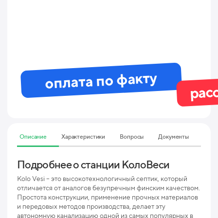
оплата по факту
рас
Описание
Характеристики
Вопросы
Документы
Подробнее о станции КолоВеси
Тех
40
Kolo Vesi – это высокотехнологичный септик, который
отличается от аналогов безупречным финским качеством.
Простота конструкции, применение прочных материалов
Мак
и передовых методов производства, делает эту
пр
автономную канализацию одной из самых популярных в