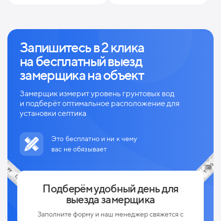
Запишитесь в 2 клика
на
бесплатный выезд
замерщика на объект
Замерщик измерит уровень грунтовых вод
и
подберёт оптимальное расположение для
установки септика
Это бесплатно и ни к чему
вас не обязывает
Подберём удобный день для
выезда замерщика
Заполните форму и наш менеджер свяжется с