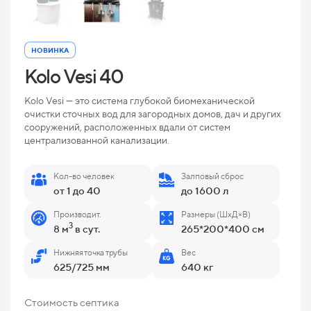
НОВИНКА
Kolo Vesi 40
Kolo Vesi — это система глубокой биомеханической
очистки сточных вод для загородных домов, дач и других
сооружений, расположенных вдали от систем
централизованной канализации.
Кол-во человек
Залповый сброс
от 1 до 40
до 1600 л
Производит.
Размеры (ШхД×В)
3
8 м
в сут.
265*200*400 см
Нижняя точка трубы
Вес
625/725 мм
640 кг
Стоимость септика