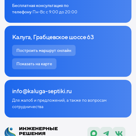
Бесплатная консультация по
телефону
Пн-Вс с 9:00 до 20:00
Калуга, Грабцевское шоссе 63
Построить маршрут онлайн
Показать на карте
info@kaluga-septiki.ru
Для жалоб и предложений, а также по
вопросам
сотрудничества