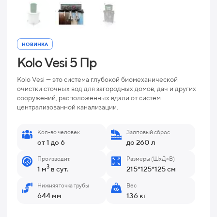
НОВИНКА
Kolo Vesi 5 Пр
Kolo Vesi — это система глубокой биомеханической
очистки сточных вод для загородных домов, дач и других
сооружений, расположенных вдали от систем
централизованной канализации.
Кол-во человек
Залповый сброс
от 1 до 6
до 260 л
Производит.
Размеры (ШхД×В)
3
1 м
в сут.
215*125*125 см
Нижняя точка трубы
Вес
644 мм
136 кг