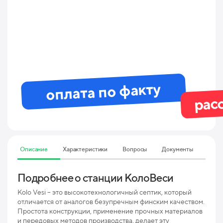
оплата по факту
рас
Описание
Характеристики
Вопросы
Документы
Подробнее о станции КолоВеси
Тех
5 П
Kolo Vesi – это высокотехнологичный септик, который
отличается от аналогов безупречным финским качеством.
Простота конструкции, применение прочных материалов
Мак
и передовых методов производства, делает эту
пр