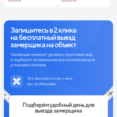
211474 ₽
263222 ₽
Запишитесь в 2 клика
на
бесплатный выезд
замерщика на объект
Замерщик измерит уровень грунтовых вод
и
подберёт оптимальное расположение для
установки септика
Это бесплатно и ни к чему
вас не обязывает
Подберём удобный день для
выезда замерщика