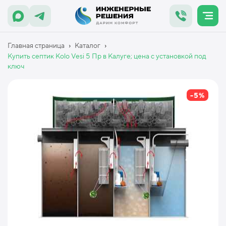
›
›
Главная страница
Каталог
Купить септик Kolo Vesi 5 Пр в Калуге; цена с установкой под
ключ
-5%