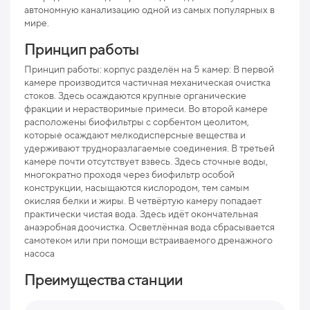
автономную канализацию одной из самых популярных в
мире.
Мак
рис
Принцип работы
Про
Принцип работы: корпус разделён на 5 камер: В первой
камере производится частичная механическая очистка
Ниж
стоков. Здесь осаждаются крупные органические
отв
фракции и нерастворимые примеси. Во второй камере
расположены биофильтры с сорбентом цеолитом,
Раз
которые осаждают мелкодисперсные вещества и
удерживают трудноразлагаемые соединения. В третьей
Вес
камере почти отсутствует взвесь. Здесь сточные воды,
многократно проходя через биофильтр особой
конструкции, насыщаются кислородом, тем самым
окисляя белки и жиры. В четвёртую камеру попадает
практически чистая вода. Здесь идёт окончательная
анаэробная доочистка. Осветлённая вода сбрасывается
самотеком или при помощи встраиваемого дренажного
насоса
Преимущества станции