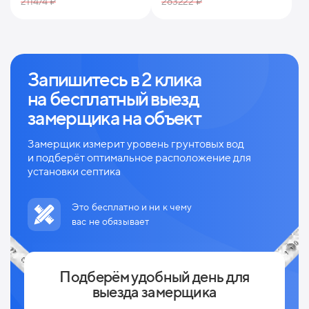
211474 ₽
263222 ₽
Запишитесь в 2 клика
на
бесплатный выезд
замерщика на объект
Замерщик измерит уровень грунтовых вод
и
подберёт оптимальное расположение для
установки септика
Это бесплатно и ни к чему
вас не обязывает
Подберём удобный день для
выезда замерщика