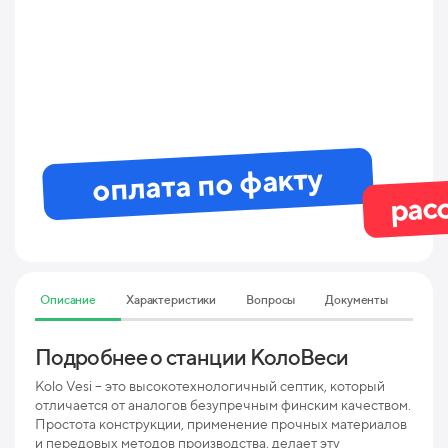
оплата по факту
рас
Описание
Характеристики
Вопросы
Документы
Подробнее о станции КолоВеси
Тех
60
Kolo Vesi – это высокотехнологичный септик, который
отличается от аналогов безупречным финским качеством.
Простота конструкции, применение прочных материалов
Мак
и передовых методов производства, делает эту
пр