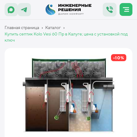
›
›
Главная страница
Каталог
Купить септик Kolo Vesi 60 Пр в Калуге; цена с установкой под
ключ
-10%