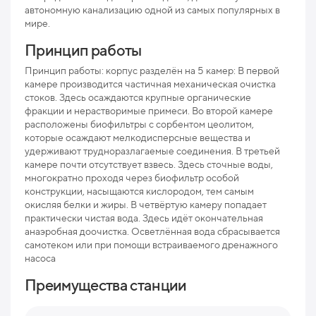
автономную канализацию одной из самых популярных в
мире.
Мак
рис
Принцип работы
Про
Принцип работы: корпус разделён на 5 камер: В первой
камере производится частичная механическая очистка
Ниж
стоков. Здесь осаждаются крупные органические
отв
фракции и нерастворимые примеси. Во второй камере
расположены биофильтры с сорбентом цеолитом,
Раз
которые осаждают мелкодисперсные вещества и
удерживают трудноразлагаемые соединения. В третьей
Вес
камере почти отсутствует взвесь. Здесь сточные воды,
многократно проходя через биофильтр особой
конструкции, насыщаются кислородом, тем самым
окисляя белки и жиры. В четвёртую камеру попадает
практически чистая вода. Здесь идёт окончательная
анаэробная доочистка. Осветлённая вода сбрасывается
самотеком или при помощи встраиваемого дренажного
насоса
Преимущества станции